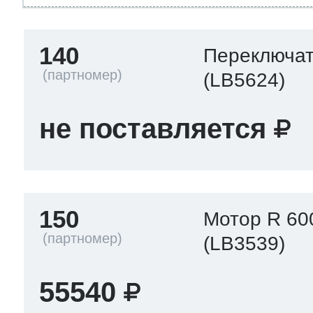
140
Переключа
(LB5624)
не поставляется
150
Мотор R 60
(LB3539)
55540