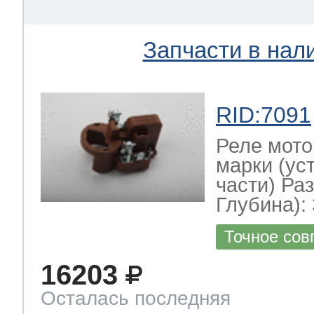
Запчасти в нал
RID:7091
Реле мото
марки (ус
части) Ра
Глубина): 
Точное сов
16203
Осталась последняя