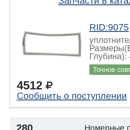
Запчасти в ката
RID:9075
уплотните
Размеры(
Глубина): 
Точное сов
4512
Сообщить о поступлении
280
Номерные 