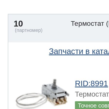
тва по уходу
10
Термостат
троника
и морозилок
Запчасти в ката
и холод.камер
RID:8991
Термостат
Точное сов