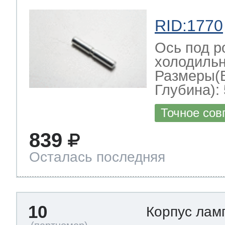
RID:1770
Ось под р
холодильн
Размеры(
Глубина): 
Точное сов
839
Осталась последняя
10
Корпус лам