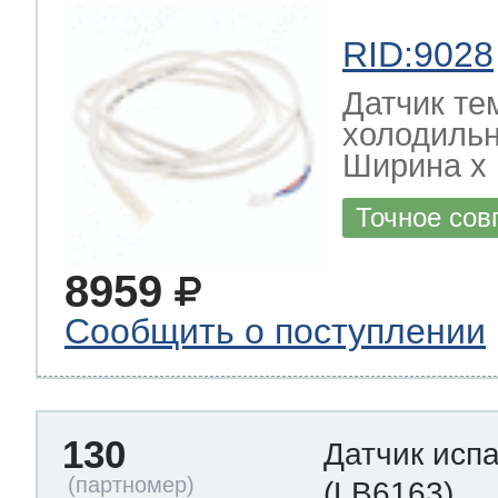
RID:9028
Датчик те
холодильн
Ширина х Г
Точное сов
8959
Сообщить о поступлении
130
Датчик исп
(LB6163)