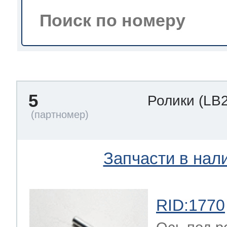
тва по уходу
троника
5
Ролики
(LB
и морозилок
и холод.камер
Запчасти в нал
RID:1770