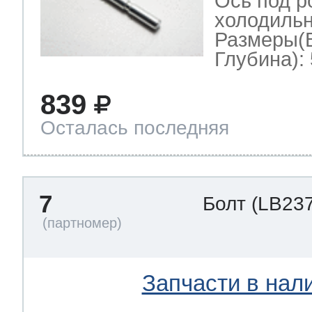
Ось под р
холодильн
Размеры(
Глубина): 
839
Осталась последняя
7
Болт
(LB237
Запчасти в нал