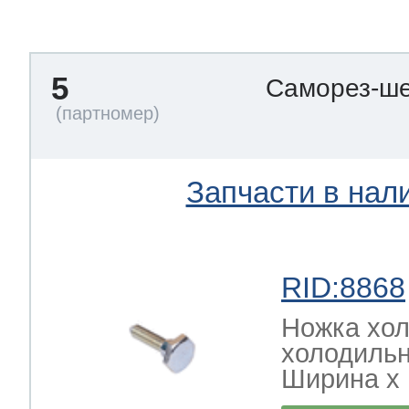
тва по уходу
5
Саморез-ше
троника
и морозилок
Запчасти в нал
и холод.камер
RID:8868
Ножка хол
холодильн
Ширина х Г