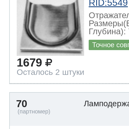
RID:5549
Отражате
Размеры(
Глубина): 
Точное сов
1679
Осталось 2 штуки
70
Ламподерж