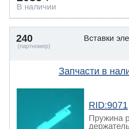
В наличии
240
Вставки эл
Запчасти в нал
RID:9071
Пружина р
держател