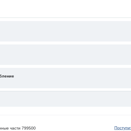
бление
Поступи
нные части 799500