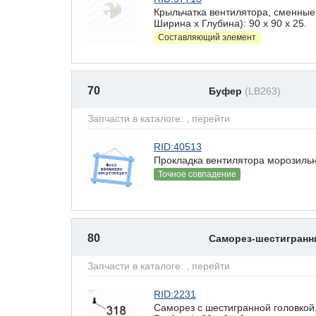
Крыльчатка вентилятора, сменные
Ширина х Глубина): 90 x 90 х 25.
Составляющий элемент
70
Буфер
(LB263)
Запчасти в каталоге:
, перейти
RID:40513
Прокладка вентилятора морозильн
Точное совпадение
80
Саморез-шестигран
Запчасти в каталоге:
, перейти
RID:2231
Саморез с шестигранной головкой