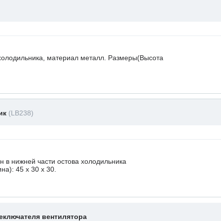
холодильника, материал металл. Размеры(Высота
ник
(LB238)
 в нижней части остова холодильника
а): 45 x 30 х 30.
еключателя вентилятора