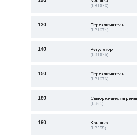
126
Крышка
(LB1673)
130
Переключатель
(LB1674)
140
Регулятор
(LB1675)
150
Переключатель
(LB1676)
180
Саморез-шестигранн
(LB61)
190
Крышка
(LB255)