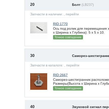
20
Болт
(LB237)
Запчасти в наличии:
, перейти
RID:1770
Ось под ролик для перемещения 
х Ширина х Глубина): 5 x 5 х 10.
Точное совпадение
30
Саморез-шестигран
Запчасти в каталоге:
, перейти
RID:2667
Саморез-шестигранник расположен
Размеры(Высота х Ширина х Глубин
Точное совпадение
40
Звуковой сигнал пер