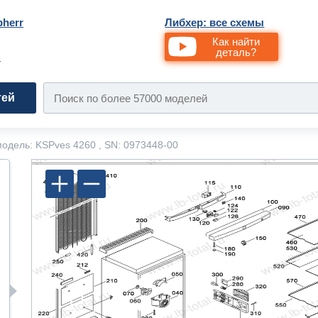
bherr
Либхер: все схемы
Как найти
деталь?
и
тей
одель: KSPves 4260 , SN: 0973448-00