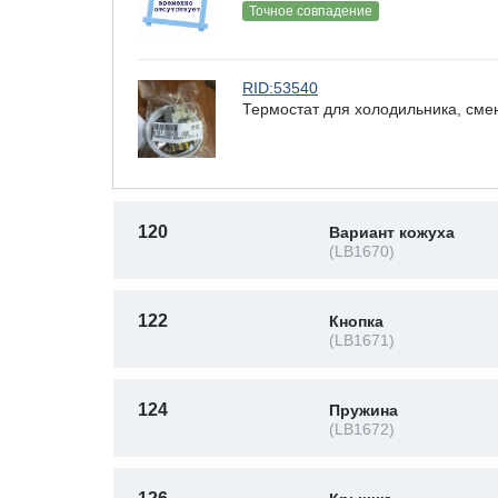
Точное совпадение
RID:53540
Термостат для холодильника, сме
120
Вариант кожуха
(LB1670)
122
Кнопка
(LB1671)
124
Пружина
(LB1672)