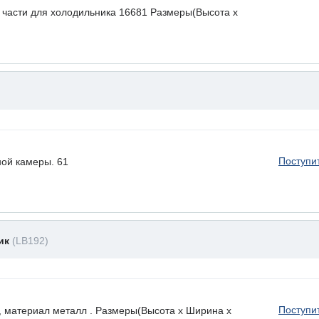
 части для холодильника 16681 Размеры(Высота х
Поступи
ой камеры. 61
ник
(LB192)
Поступи
, материал металл . Размеры(Высота х Ширина х