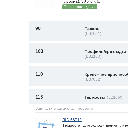
Глубина): 30 x 6 х 6.
Точное совпадение
90
Панель
(LB7651)
100
Профиль/прокладка
(LB2183)
110
Крепежное приспосо
(LB7652)
115
Термостат
(LB1669)
Запчасти в каталоге:
, перейти
RID:56719
Термостат для холодильника, сме