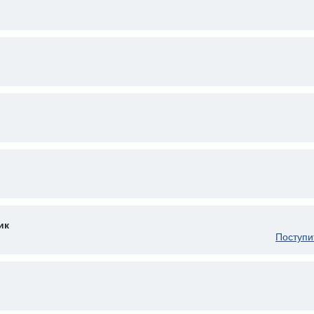
ик
Поступи