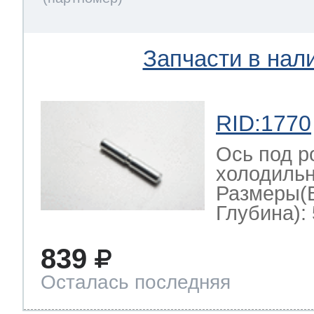
тва по уходу
Запчасти в нал
троника
RID:1770
и морозилок
Ось под р
холодильн
Размеры(
и холод.камер
Глубина): 
839
Осталась последняя