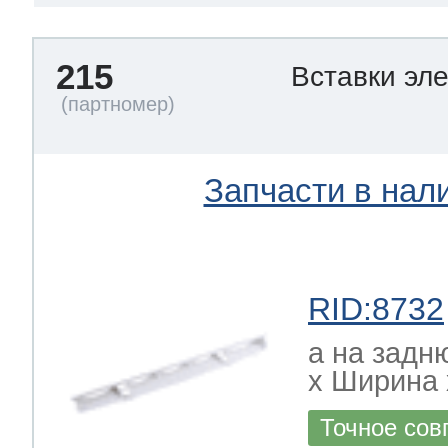
215
Вставки эл
Запчасти в нал
RID:8732
а на задн
х Ширина х
Точное сов