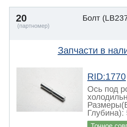
20
Болт
(LB237
Запчасти в нал
RID:1770
Ось под р
холодильн
Размеры(
Глубина): 
Точное сов