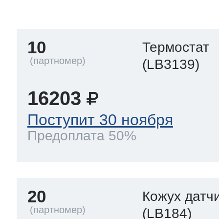
тва по уходу
10
Термостат
троника
(LB3139)
16203
и морозилок
Поступит 30 ноября
Предоплата 50%
и холод.камер
20
Кожух датч
(LB184)