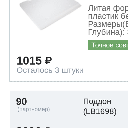
Литая фор
пластик б
Размеры(
Глубина): 
Точное сов
1015
Осталось 3 штуки
90
Поддон
(LB1698)