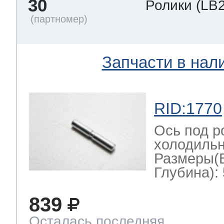
30
Ролики
(LB
Запчасти в нал
RID:1770
Ось под р
холодильн
Размеры(
Глубина): 
839
Осталась последняя