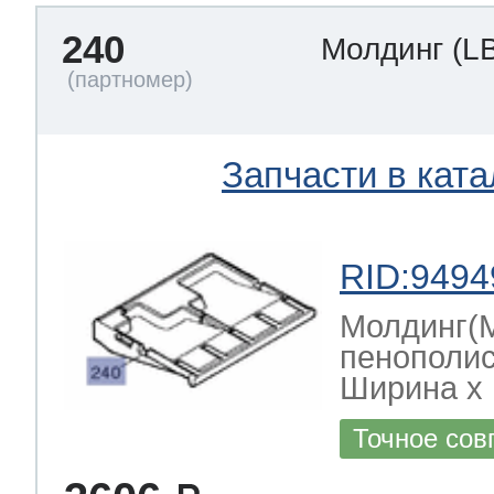
240
Молдинг
(L
Запчасти в ката
RID:9494
Молдинг(
пенополис
Ширина х Г
Точное сов