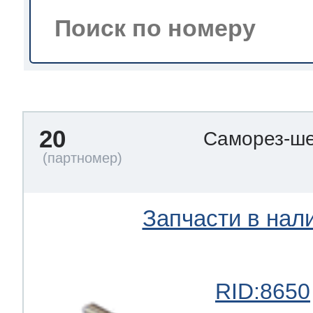
тва по уходу
троника
20
Саморез-ше
и морозилок
и холод.камер
Запчасти в нал
RID:8650