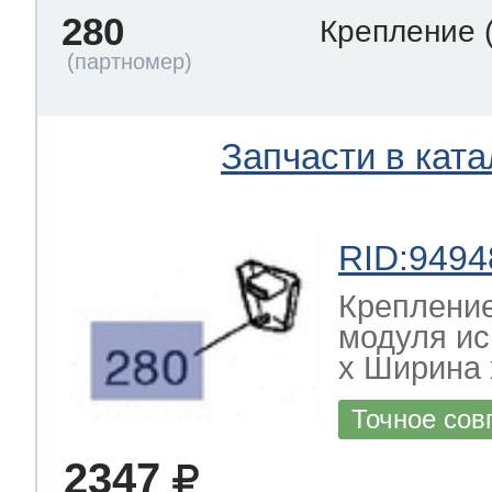
280
Крепление
Запчасти в ката
RID:9494
Креплени
модуля и
х Ширина х
Точное сов
2347