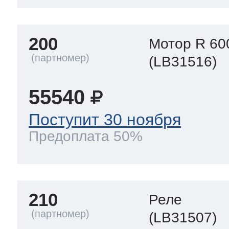
200
Мотор R 60
(LB31516)
55540
Поступит 30 ноября
Предоплата 50%
210
Реле
(LB31507)