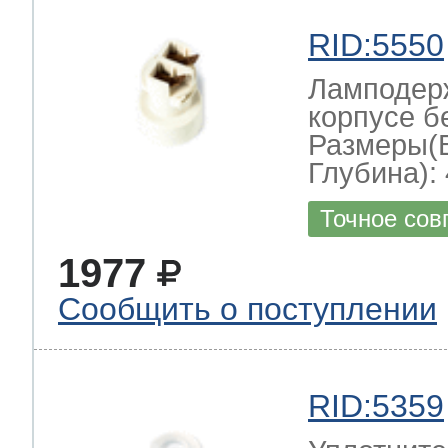
RID:5550
Ламподерж
корпусе б
Размеры(
Глубина): 
Точное сов
1977
Сообщить о поступлении
RID:5359