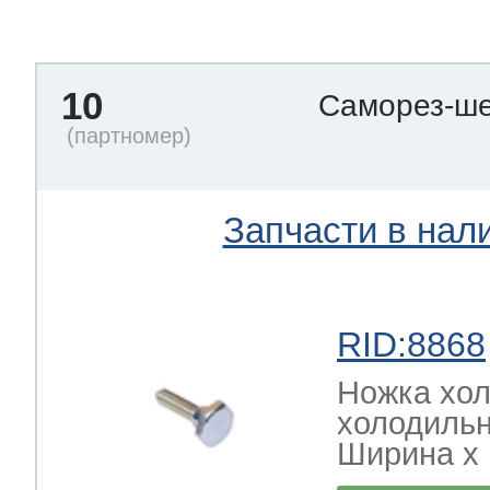
тва по уходу
10
Саморез-ше
троника
и морозилок
Запчасти в нал
и холод.камер
RID:8868
Ножка хол
холодильн
Ширина х Г