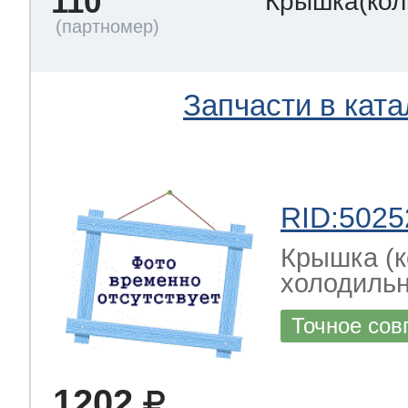
110
Крышка(кол
Запчасти в ката
RID:5025
Крышка (к
холодильн
Точное сов
1202