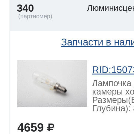
340
Люминисце
Запчасти в нал
RID:1507
Лампочка 
камеры хо
Размеры(
Глубина): 
4659