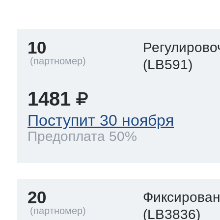
тва по уходу
10
Регулирово
троника
(LB591)
1481
и морозилок
Поступит 30 ноября
Предоплата 50%
и холод.камер
20
Фиксирован
(LB3836)