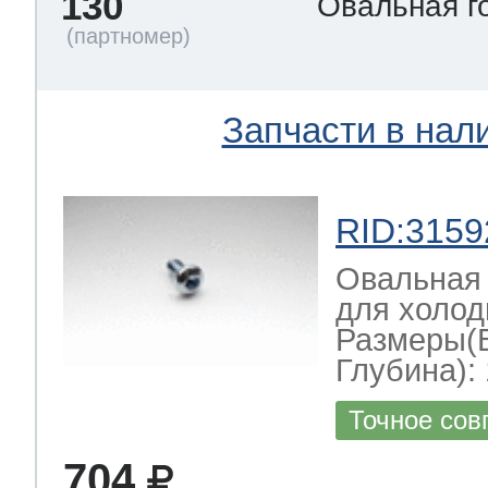
130
Овальная г
Запчасти в нал
RID:3159
Овальная 
для холод
Размеры(
Глубина): 
Точное сов
704