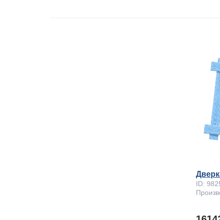
Дверк
ID: 982
Произво
161