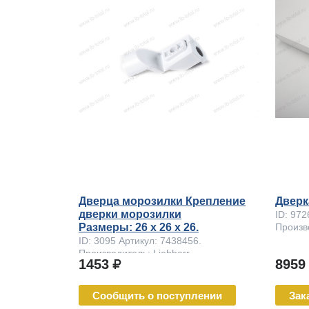
Дверца морозилки Крепление
Дверк
дверки морозилки
ID: 972
Размеры: 26 x 26 х 26.
Произво
ID: 3095 Артикул: 7438456.
Производитель: Liebherr
1453
895
Сообщить о поступлении
Зак