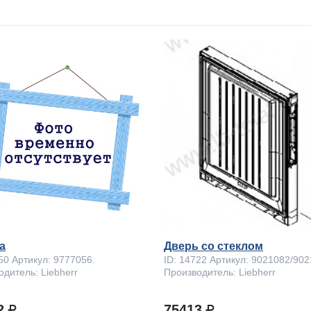
а
Дверь со стеклом
50 Артикул: 9777056.
ID: 14722 Артикул: 9021082/902
дитель: Liebherr
Производитель: Liebherr
42
75413