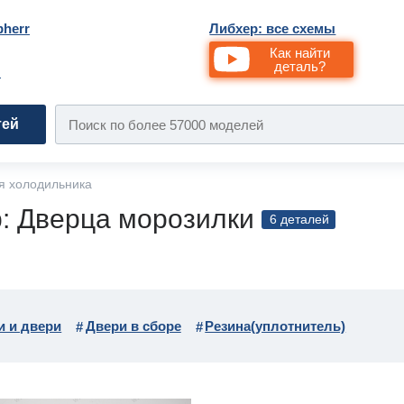
bherr
Либхер: все схемы
Как найти
деталь?
и
тей
я холодильника
: Дверца морозилки
6 деталей
и и двери
Двери в сборе
Резина(уплотнитель)