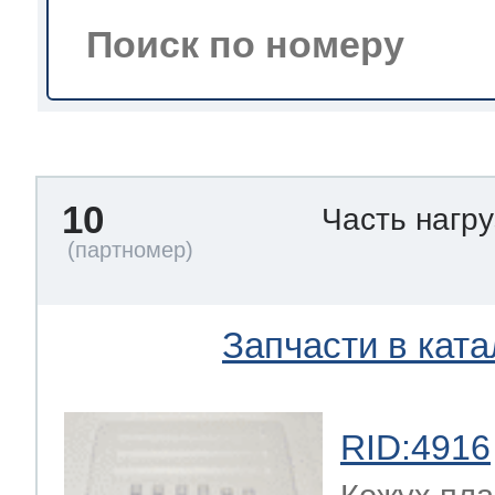
тва по уходу
троника
10
Часть нагр
и морозилок
и холод.камер
Запчасти в ката
RID:4916