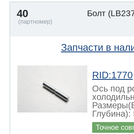
40
Болт
(LB237
Запчасти в нал
RID:1770
Ось под р
холодильн
Размеры(
Глубина): 
Точное сов