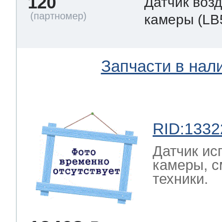
120
Датчик воз
камеры
(LB
Запчасти в нал
RID:1332
Датчик ис
камеры, с
техники.