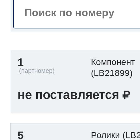
тва по уходу
троника
1
Компонент
и морозилок
(LB21899)
и холод.камер
не поставляется
5
Ролики
(LB