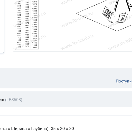
Поступи
ник
(LB3508)
а х Ширина х Глубина): 35 x 20 х 20.