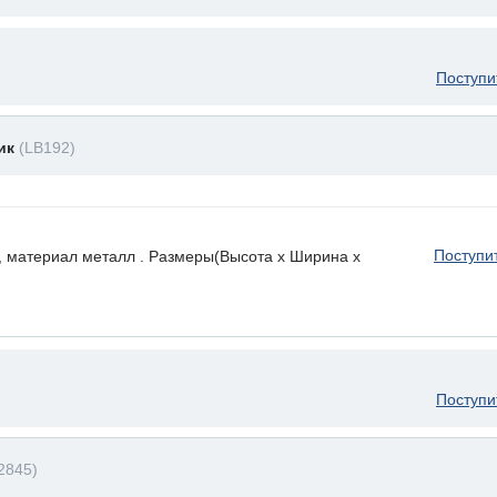
Поступи
ник
(LB192)
Поступи
, материал металл . Размеры(Высота х Ширина х
Поступи
2845)