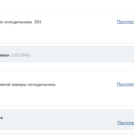
Поступи
ля холодильника. 303
текло
(LB12846)
Поступи
овной камеры холодильника.
ре
Поступи