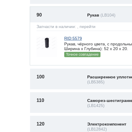
90
Рукав
(LB104)
Запчасти в наличии:
, перейти
RID:5579
Рукав, чёрного цвета, с продоль
Ширина х Глубина): 52 x 20 х 20.
Точное совпадение
100
Расширенное уплотн
(LB5385)
110
Саморез-шестигранн
(LB1425)
120
Электрокомпонент
(LB12842)