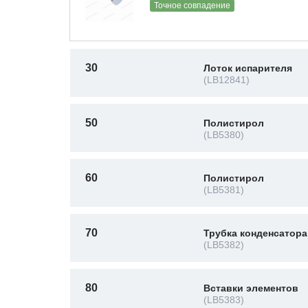
Точное совпадение
30
Лоток испарителя
(LB12841)
50
Полистирол
(LB5380)
60
Полистирол
(LB5381)
70
Трубка конденсатора
(LB5382)
80
Вставки элементов
(LB5383)