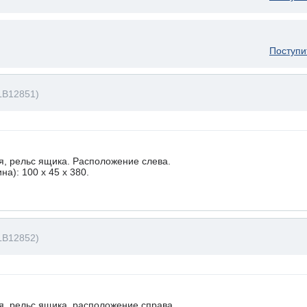
Поступи
LB12851)
, рельс ящика. Расположение слева.
а): 100 x 45 х 380.
LB12852)
, рельс ящика, расположение справа.