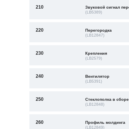
210
Звуковой сигнал пер
(LB5389)
220
Перегородка
(LB12847)
230
Крепления
(LB2579)
240
Вентилятор
(LB5391)
250
Стеклополка в сборе
(LB12848)
260
Профиль молдинга
(LB12849)