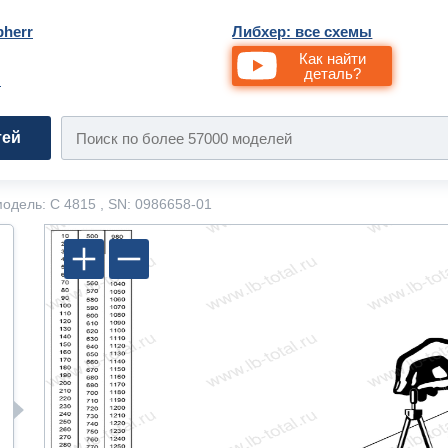
bherr
Либхер: все схемы
Как найти
деталь?
и
тей
одель: C 4815 , SN: 0986658-01