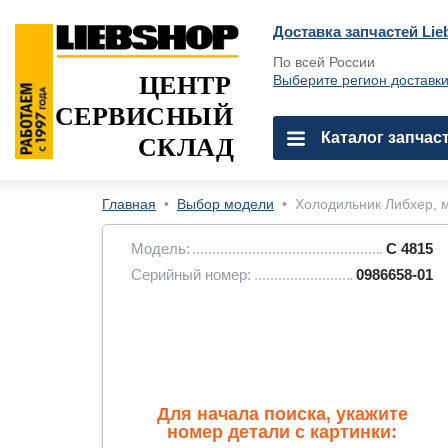
Доставка запчастей Lie
По всей России
ЦЕНТР
Выберите регион доставк
СЕРВИСНЫЙ
Каталог запчас
СКЛАД
Главная
•
Выбор модели
•
Холодильник Либхер, м
Модель:
C 4815
Серийный номер:
0986658-01
Для начала поиска, укажите
номер детали с картинки: