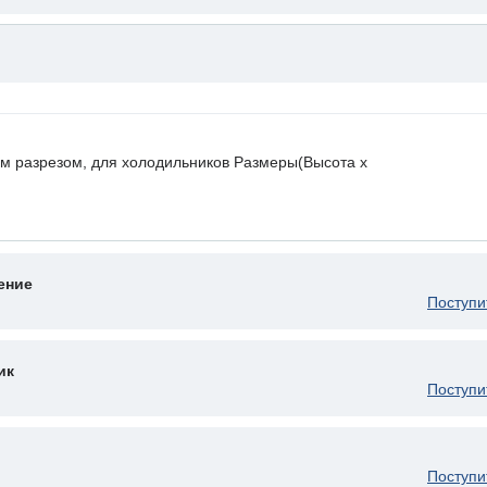
ным разрезом, для холодильников Размеры(Высота х
ение
Поступи
ик
Поступи
Поступи