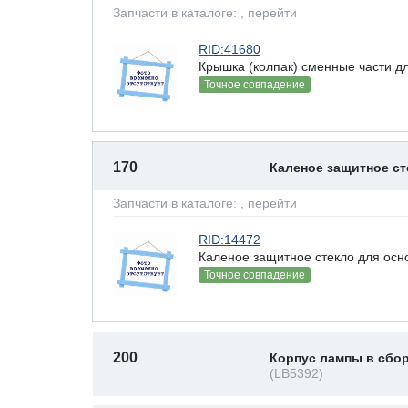
Запчасти в каталоге:
, перейти
RID:41680
Крышка (колпак) сменные части д
Точное совпадение
170
Каленое защитное с
Запчасти в каталоге:
, перейти
RID:14472
Каленое защитное стекло для осн
Точное совпадение
200
Корпус лампы в сбо
(LB5392)