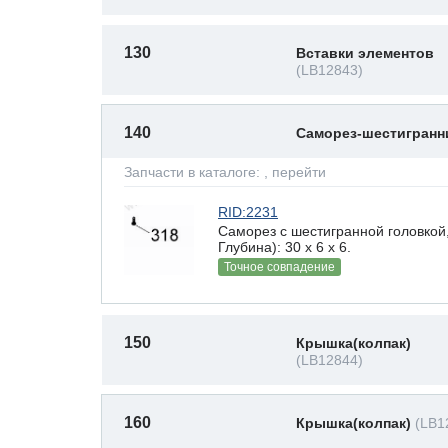
130
Вставки элементов
(LB12843)
140
Саморез-шестигран
Запчасти в каталоге:
, перейти
RID:2231
Саморез с шестигранной головкой
Глубина): 30 x 6 х 6.
Точное совпадение
150
Крышка(колпак)
(LB12844)
160
Крышка(колпак)
(LB1