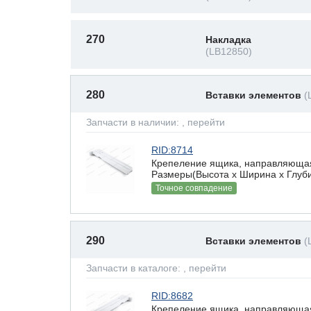
270
Накладка
(LB12850)
280
Вставки элементов
(
Запчасти в наличии:
, перейти
RID:8714
Крепеление ящика, направляющая
Размеры(Высота х Ширина х Глубин
Точное совпадение
290
Вставки элементов
(
Запчасти в каталоге:
, перейти
RID:8682
Крепеление ящика, направляющая