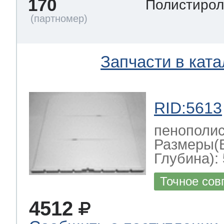
170
Полистиро
Запчасти в ката
RID:5613
пенополис
Размеры(
Глубина): 
Точное сов
4512