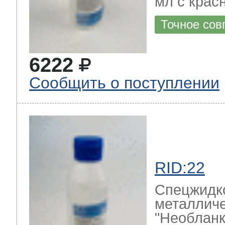
мл с крас
Точное сов
6222
Сообщить о поступлении
RID:22
Cпецжидко
металличе
"Необланк