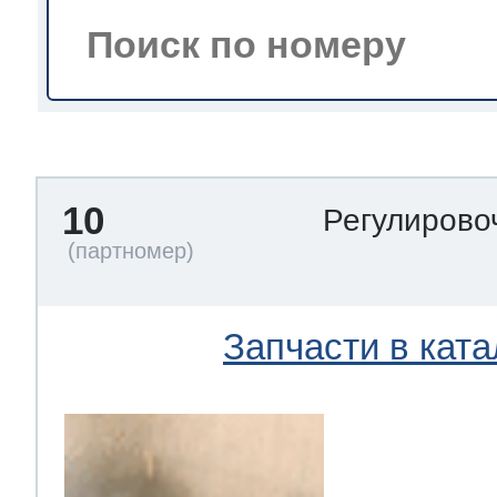
тва по уходу
троника
10
Регулирово
и морозилок
и холод.камер
Запчасти в ката