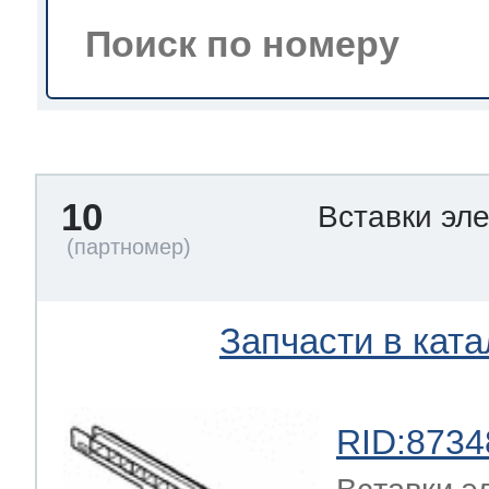
тва по уходу
троника
10
Вставки эл
и морозилок
и холод.камер
Запчасти в ката
RID:8734