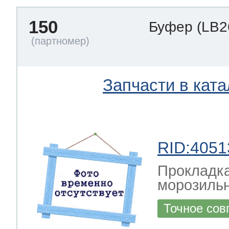
150
Буфер
(LB2
Запчасти в ката
RID:4051
Прокладка
морозильн
Точное сов