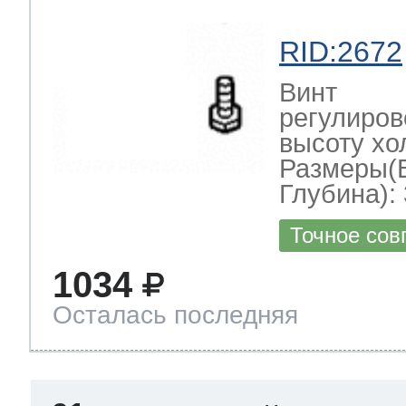
RID:2672
Винт
регулиро
высоту хо
Размеры(
Глубина): 
Точное сов
1034
Осталась последняя