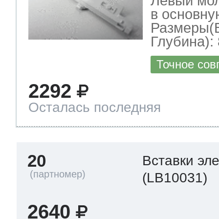
Левый мо
в основну
Размеры(
Глубина): 
Точное сов
2292
Осталась последняя
20
Вставки эл
(LB10031)
2640