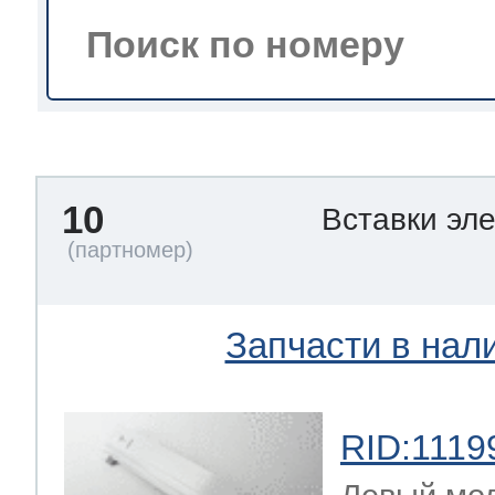
тва по уходу
троника
10
Вставки эл
и морозилок
и холод.камер
Запчасти в нал
RID:1119