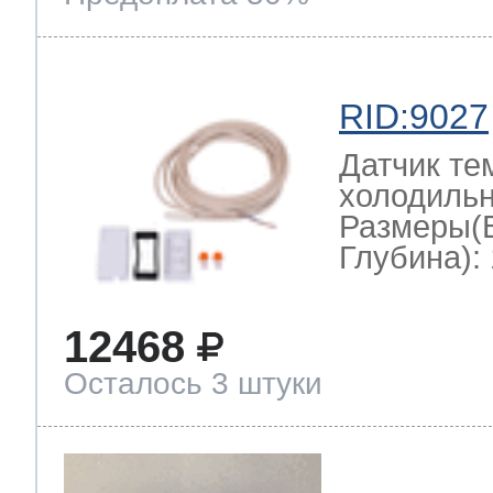
RID:9027
Датчик те
холодильн
Размеры(
Глубина): 
12468
Осталось 3 штуки