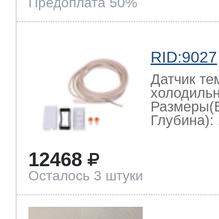
Предоплата 50%
RID:9027
Датчик те
холодильн
Размеры(
Глубина): 
12468
Осталось 3 штуки