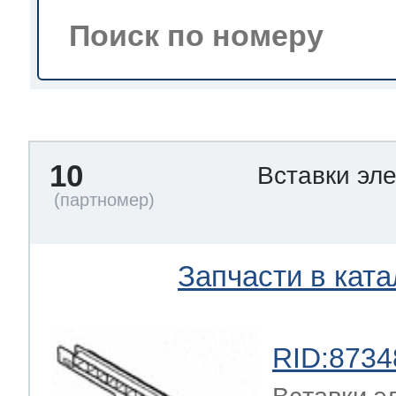
тва по уходу
троника
10
Вставки эл
и морозилок
и холод.камер
Запчасти в ката
RID:8734