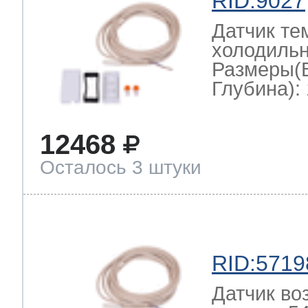
RID:9027
Датчик те
холодильн
Размеры(
Глубина): 
12468
Осталось 3 штуки
RID:5719
Датчик во