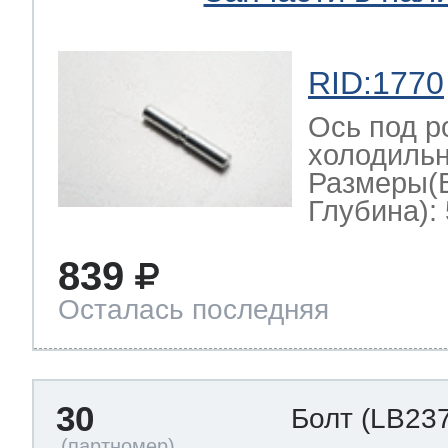
RID:1770
Ось под р
холодильн
Размеры(
Глубина): 
839
Осталась последняя
30
Болт
(LB237