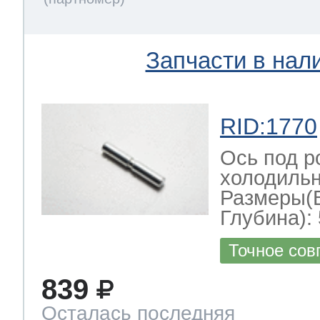
Запчасти в нал
RID:1770
Ось под р
холодильн
Размеры(
Глубина): 
Точное сов
839
Осталась последняя