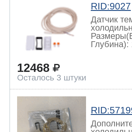
RID:9027
Датчик те
холодильн
Размеры(
Глубина): 
12468
Осталось 3 штуки
RID:5719
Дополните
холодильн