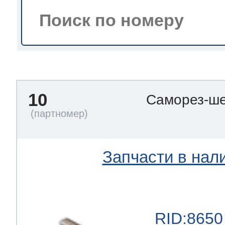
тва по уходу
троника
10
Саморез-ше
и морозилок
и холод.камер
Запчасти в нал
RID:8650