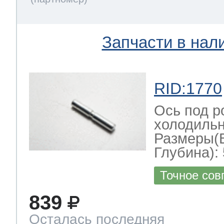
Запчасти в нал
RID:1770
Ось под р
холодильн
Размеры(
Глубина): 
Точное сов
839
Осталась последняя