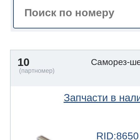
тва по уходу
троника
10
Саморез-ше
и морозилок
и холод.камер
Запчасти в нал
RID:8650