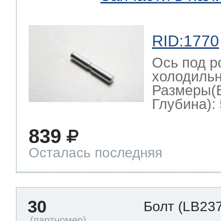
RID:1770
Ось под р
холодильн
Размеры(
Глубина): 
839
Осталась последняя
30
Болт
(LB237