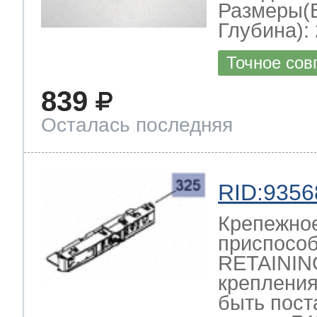
Размеры(
Глубина): 
Точное сов
839
Осталась последняя
RID:9356
Крепежно
приспосо
RETAININ
крепления
быть пост