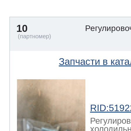
тва по уходу
10
Регулирово
троника
и морозилок
Запчасти в ката
и холод.камер
RID:5192
Регулиров
холодильн