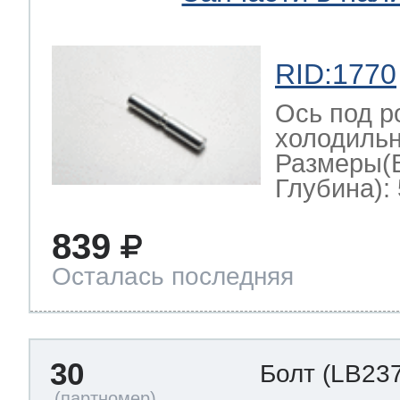
RID:1770
Ось под р
холодильн
Размеры(
Глубина): 
839
Осталась последняя
30
Болт
(LB237