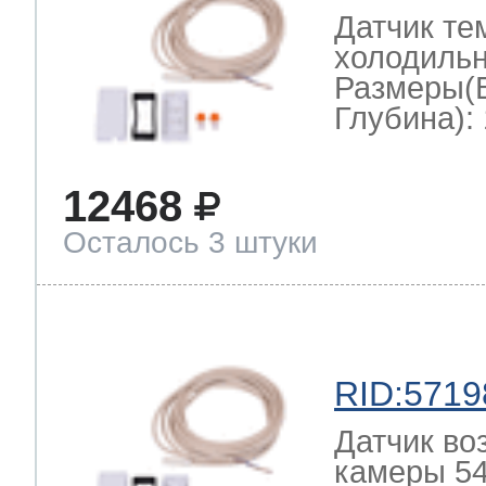
Датчик те
холодильн
Размеры(
Глубина): 
12468
Осталось 3 штуки
RID:5719
Датчик во
камеры 54