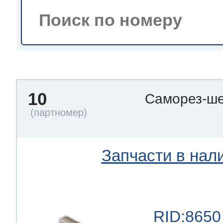
тва по уходу
троника
10
Саморез-ше
и морозилок
и холод.камер
Запчасти в нал
RID:8650