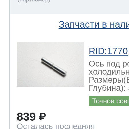
Запчасти в нал
RID:1770
Ось под р
холодильн
Размеры(
Глубина): 
Точное сов
839
Осталась последняя