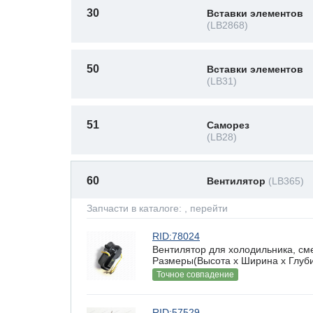
30
Вставки элементов
(LB2868)
50
Вставки элементов
(LB31)
51
Саморез
(LB28)
60
Вентилятор
(LB365)
Запчасти в каталоге:
, перейти
RID:78024
Вентилятор для холодильника, сме
Размеры(Высота х Ширина х Глубин
Точное совпадение
RID:57529