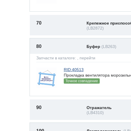
70
Крепежное приспосо
(LB2872)
80
Буфер
(LB263)
Запчасти в каталоге:
, перейти
RID:40513
Прокладка вентилятора морозильн
Точное совпадение
90
Отражатель
(LB4310)
100