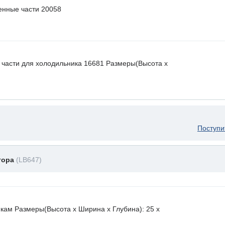
енные части 20058
 части для холодильника 16681 Размеры(Высота х
Поступи
тора
(LB647)
икам Размеры(Высота х Ширина х Глубина): 25 x