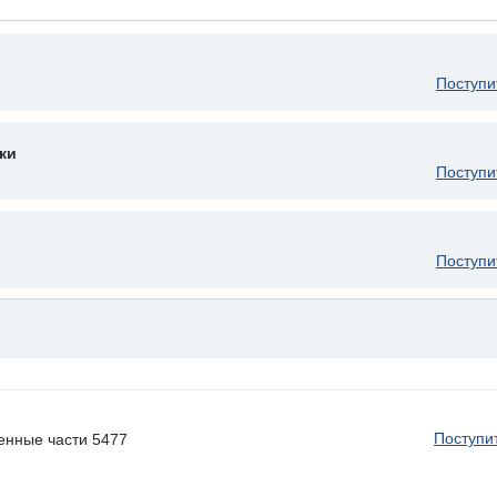
Поступи
ки
Поступи
Поступи
Поступи
енные части 5477