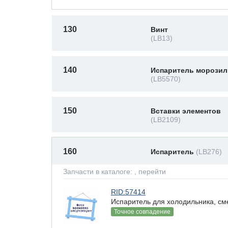
130
Винт
(LB13)
140
Испаритель морозил
(LB5570)
150
Вставки элементов
(LB2109)
160
Испаритель
(LB276)
Запчасти в каталоге:
, перейти
RID:57414
Испаритель для холодильника, см
Точное совпадение