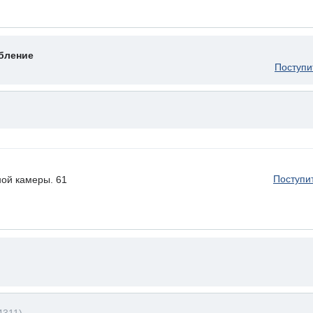
бление
Поступи
Поступи
ой камеры. 61