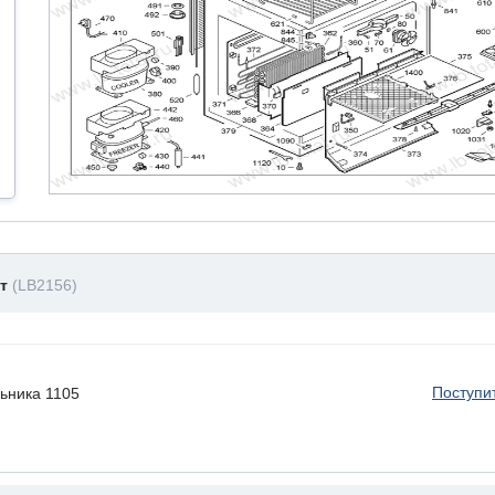
нт
(LB2156)
Поступи
льника 1105