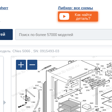
bherr
Либхер: все схемы
Как найти
деталь?
и
тей
одель: CNes 5066 , SN: 0915493-03