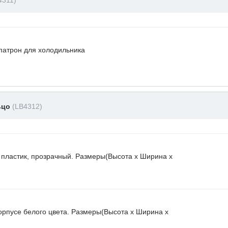
4311)
атрон для холодильника
ьцо
(LB4312)
 пластик, прозрачный. Размеры(Высота х Ширина х
орпусе белого цвета. Размеры(Высота х Ширина х