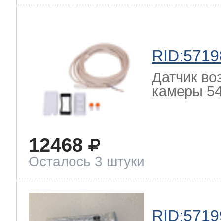
RID:5719
Датчик во
камеры 54
12468
Осталось 3 штуки
RID:5719