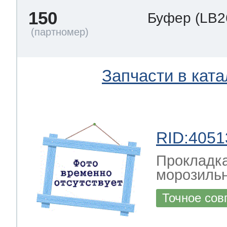
150
Буфер
(LB2
Запчасти в ката
RID:4051
Прокладка
морозильн
Точное сов