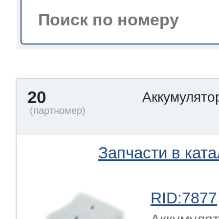
тва по уходу
троника
20
Аккумулято
и морозилок
и холод.камер
Запчасти в ката
RID:7877