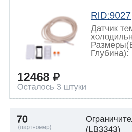
RID:9027
Датчик те
холодильн
Размеры(
Глубина): 
12468
Осталось 3 штуки
70
Ограничите
(LB3343)