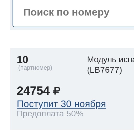
тва по уходу
троника
10
Модуль исп
и морозилок
(LB7677)
и холод.камер
24754
Поступит 30 ноября
Предоплата 50%