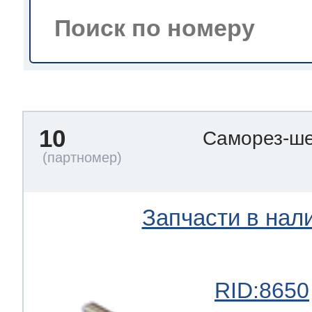
тва по уходу
троника
10
Саморез-ше
и морозилок
и холод.камер
Запчасти в нал
RID:8650