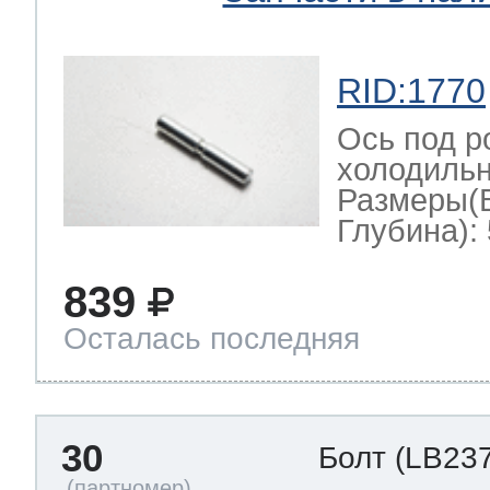
RID:1770
Ось под р
холодильн
Размеры(
Глубина): 
839
Осталась последняя
30
Болт
(LB237