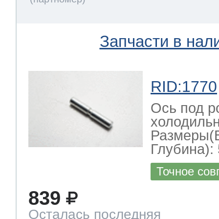
Запчасти в нал
RID:1770
Ось под р
холодильн
Размеры(
Глубина): 
Точное сов
839
Осталась последняя