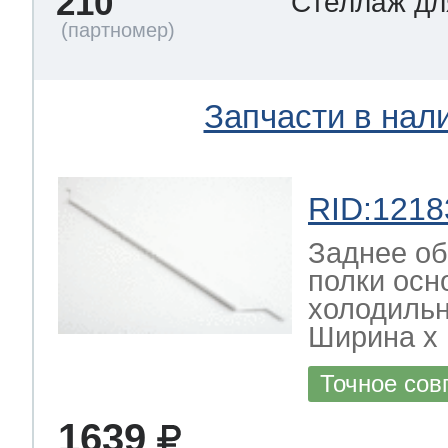
210
Стеллаж дл
Запчасти в нал
RID:1218
Заднее об
полки осн
холодильн
Ширина х Г
Точное сов
1639