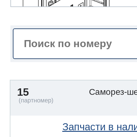
тва по уходу
троника
и морозилок
и холод.камер
15
Саморез-ше
Запчасти в нал