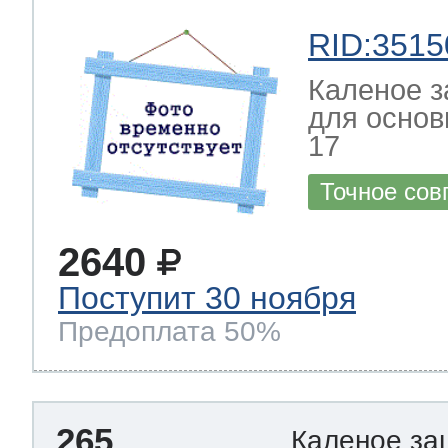
RID:3515
Каленое з
для основ
17
Точное сов
2640
Поступит 30 ноября
Предоплата 50%
265
Каленое за