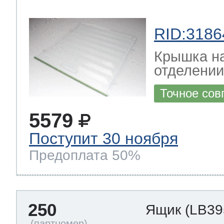
RID:3186
Крышка н
отделении
Точное сов
5579
Поступит 30 ноября
Предоплата 50%
250
Ящик
(LB39