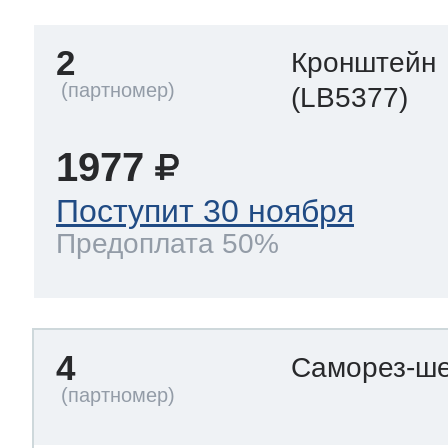
тва по уходу
2
Кронштейн
(LB5377)
троника
1977
и морозилок
Поступит 30 ноября
Предоплата 50%
и холод.камер
4
Саморез-ше