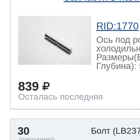
RID:1770
Ось под р
холодильн
Размеры(
Глубина): 
839
Осталась последняя
30
Болт
(LB237