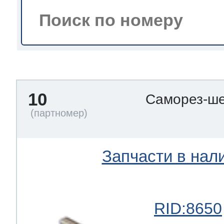
тва по уходу
троника
10
Саморез-ше
и морозилок
и холод.камер
Запчасти в нал
RID:8650