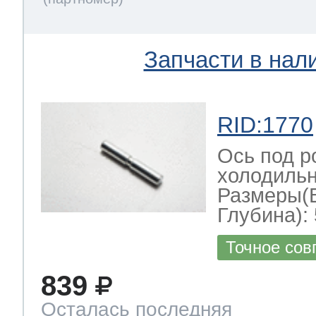
Запчасти в нал
RID:1770
Ось под р
холодильн
Размеры(
Глубина): 
Точное сов
839
Осталась последняя