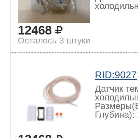
холодильн
12468
Осталось 3 штуки
RID:9027
Датчик те
холодильн
Размеры(
Глубина): 