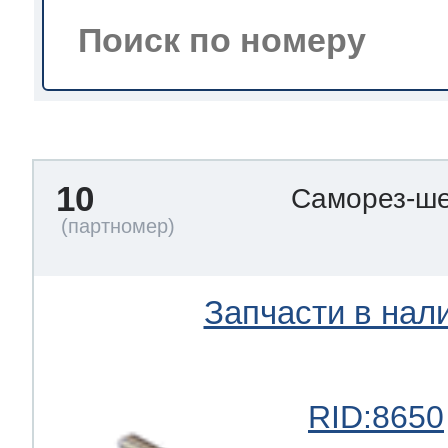
тва по уходу
троника
10
Саморез-ше
и морозилок
и холод.камер
Запчасти в нал
RID:8650