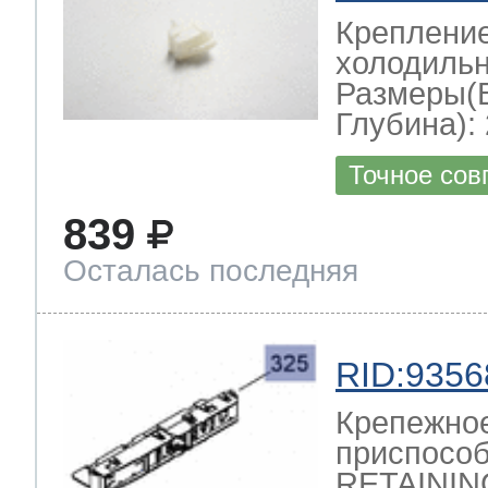
Крепление
холодильн
Размеры(
Глубина): 
Точное сов
839
Осталась последняя
RID:9356
Крепежно
приспосо
RETAININ