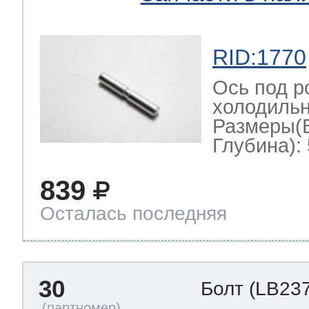
RID:1770
Ось под р
холодильн
Размеры(
Глубина): 
839
Осталась последняя
30
Болт
(LB237