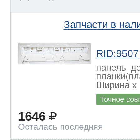
Запчасти в нал
RID:9507
панель–де
планки(пл
Ширина х Г
Точное сов
1646
Осталась последняя