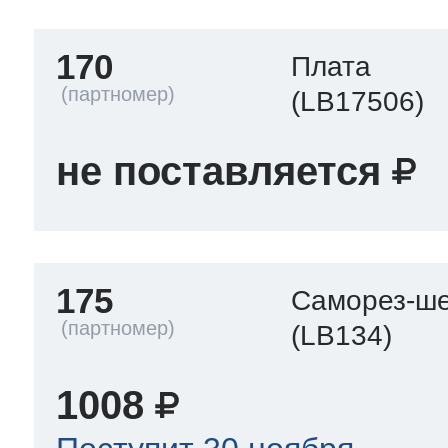
170
Плата
(LB17506)
не поставляется
175
Саморез-ше
(LB134)
1008