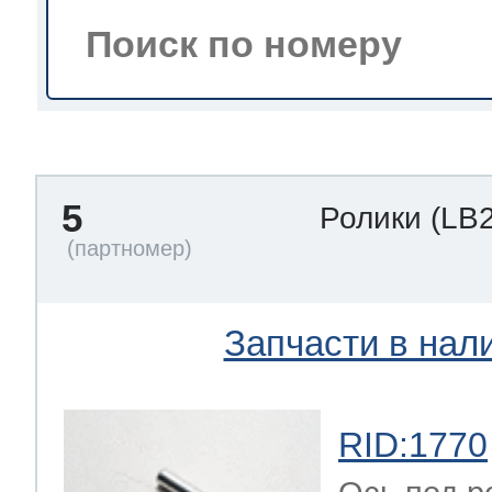
тва по уходу
троника
5
Ролики
(LB
и морозилок
и холод.камер
Запчасти в нал
RID:1770