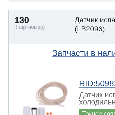
130
Датчик исп
(LB2096)
Запчасти в нал
RID:5098
Датчик ис
холодильн
Точное сов