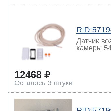
RID:5719
Датчик во
камеры 54
12468
Осталось 3 штуки
RID:5719