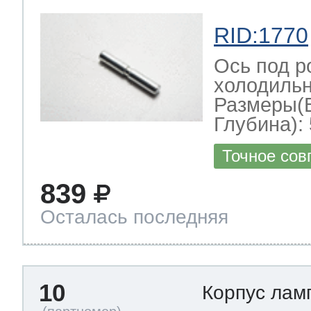
RID:1770
Ось под р
холодильн
Размеры(
Глубина): 
Точное сов
839
Осталась последняя
10
Корпус лам