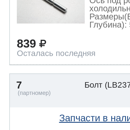
Ось под р
холодильн
Размеры(
Глубина): 
839
Осталась последняя
7
Болт
(LB237
Запчасти в нал