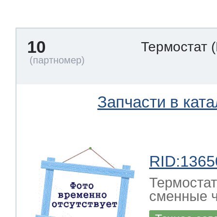
тва по уходу
10
Термостат
троника
и морозилок
Запчасти в ката
и холод.камер
RID:1365
Термостат
сменные ч