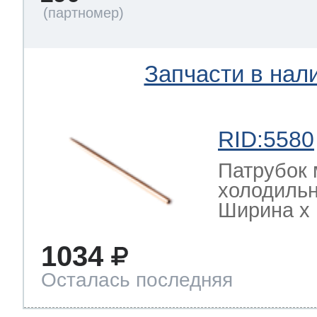
Запчасти в нал
RID:5580
Патрубок 
холодильн
Ширина х Г
1034
Осталась последняя