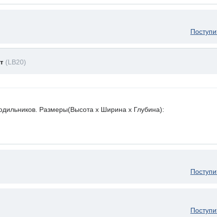
Поступи
ет
(LB20)
лодильников. Размеры(Высота х Ширина х Глубина):
Поступи
Поступи