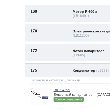
160
Мотор R 600 a
(LB16491)
170
Электрическое гнезд
(LB11200)
172
Лоток испарителя
(LB605)
175
Конденсатор
(LB289)
Запчасти в каталоге:
, перейти
RID:94299
Ёмкостный конденсатор, , (CAPAC
Точное совпадение