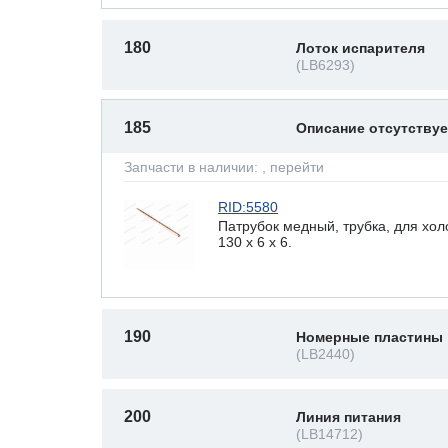
180
Лоток испарителя
(LB6293)
185
Описание отсутству
Запчасти в наличии:
, перейти
RID:5580
Патрубок медный, трубка, для хо
130 x 6 х 6.
190
Номерные пластины
(LB2440)
200
Линия питания
(LB14712)