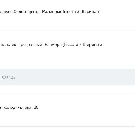
орпусе белого цвета. Размеры(Высота х Ширина х
 пластик, прозрачный. Размеры(Высота х Ширина х
LB3514)
я холодильника. 25