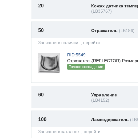
20
Кожух датчика темп
(LB35767)
50
Отражатель
(LB186)
Запчасти в наличии:
, перейти
RID:5549
Отражатель(REFLECTOR) Размеры(В
Точное совпадение
60
Управление
(LB4152)
100
Ламподержатель
(LB
Запчасти в каталоге:
, перейти