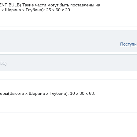
NT BULB) Такие части могут быть поставлены на
х Ширина х Глубина): 25 x 60 х 20.
Поступи
51)
ры(Высота х Ширина х Глубина): 10 x 30 х 63.