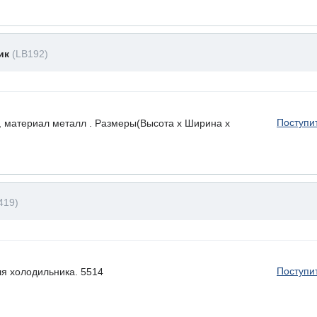
ник
(LB192)
Поступи
, материал металл . Размеры(Высота х Ширина х
419)
Поступи
ля холодильника. 5514