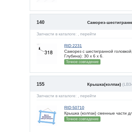
140
Саморез-шестигран
Запчасти в каталоге:
, перейти
RID:2231
Саморез с шестигранной головкой
Глубина): 30 x 6 х 6.
Точное совпадение
155
Крышка(колпак)
(LB3
Запчасти в каталоге:
, перейти
RID:50710
Крышка (колпак) сменные части д
Точное совпадение