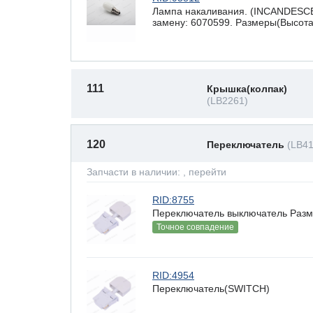
Лампа накаливания. (INCANDESCE
замену: 6070599. Размеры(Высота 
111
Крышка(колпак)
(LB2261)
120
Переключатель
(LB41
Запчасти в наличии:
, перейти
RID:8755
Переключатель выключатель Разме
Точное совпадение
RID:4954
Переключатель(SWITCH)