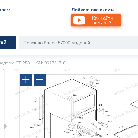
bherr
Либхер: все схемы
Как найти
деталь?
и
тей
одель: CT 2531 , SN: 9917317-01