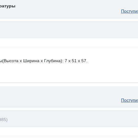
ературы
Поступи
ысота х Ширина х Глубина): 7 x 51 х 57.
Поступи
985)