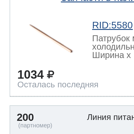
RID:5580
Патрубок 
холодильн
Ширина х Г
1034
Осталась последняя
200
Линия пита