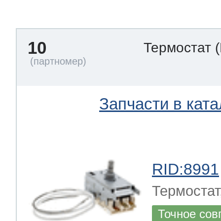
тва по уходу
10
Термостат
троника
и морозилок
Запчасти в ката
и холод.камер
RID:8991
Термостат
Точное сов