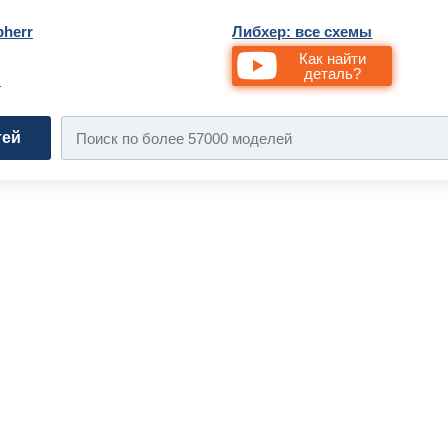
bherr
Либхер: все схемы
Как найти
деталь?
и
тей