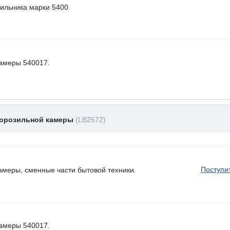
ильника марки 5400
камеры 540017.
морозильной камеры
(LB2572)
Поступи
амеры, сменные части бытовой техники.
камеры 540017.