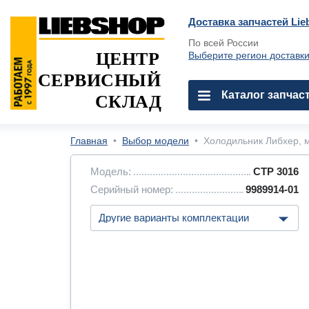
Доставка запчастей Lie
По всей России
ЦЕНТР
Выберите регион доставк
СЕРВИСНЫЙ
Каталог запчас
СКЛАД
Главная
•
Выбор модели
•
Холодильник Либхер, м
Модель:
CTP 3016
Серийный номер:
9989914-01