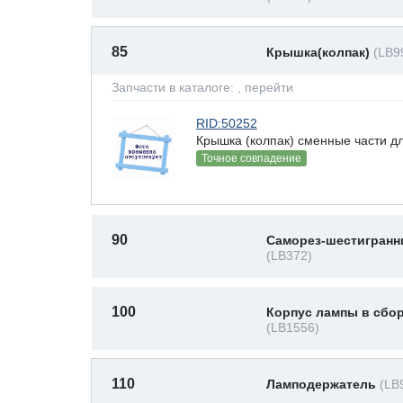
85
Крышка(колпак)
(LB9
Запчасти в каталоге:
, перейти
RID:50252
Крышка (колпак) сменные части д
Точное совпадение
90
Саморез-шестигранн
(LB372)
100
Корпус лампы в сбо
(LB1556)
110
Ламподержатель
(LB