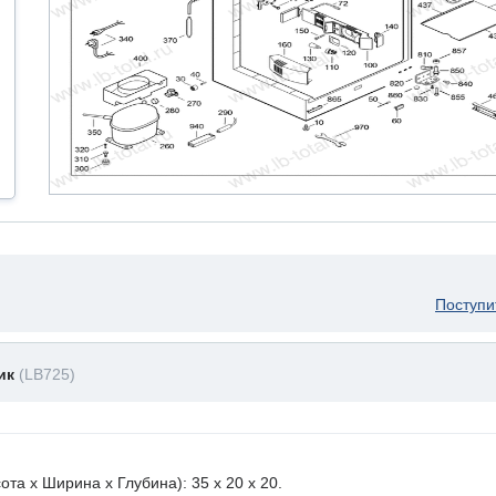
Поступи
ник
(LB725)
а х Ширина х Глубина): 35 x 20 х 20.