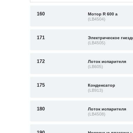
160
Мотор R 600 a
(LB4504)
171
Электрическое гнезд
(LB4505)
172
Лоток испарителя
(LB605)
175
Конденсатор
(LB913)
180
Лоток испарителя
(LB4508)
190
Номерные пластины