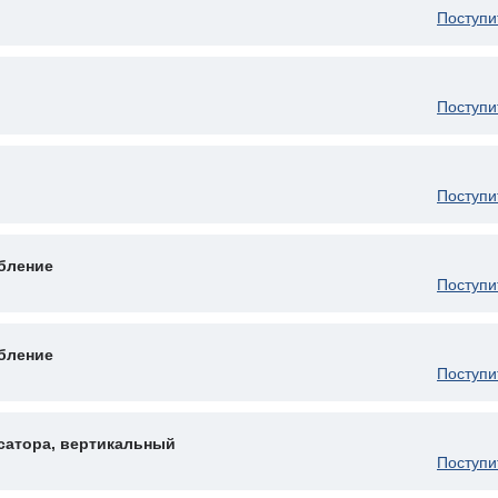
Поступи
Поступи
Поступи
бление
Поступи
бление
Поступи
сатора, вертикальный
Поступи