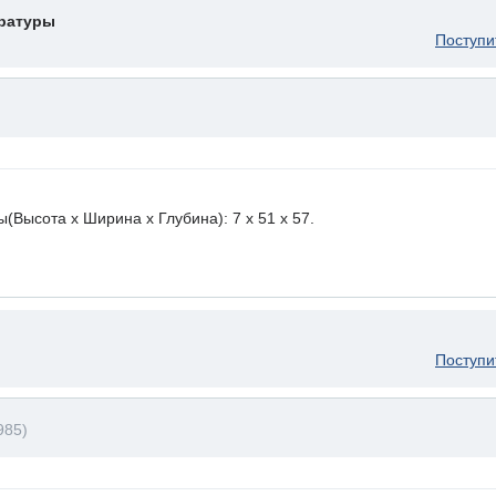
ературы
Поступи
ысота х Ширина х Глубина): 7 x 51 х 57.
Поступи
985)