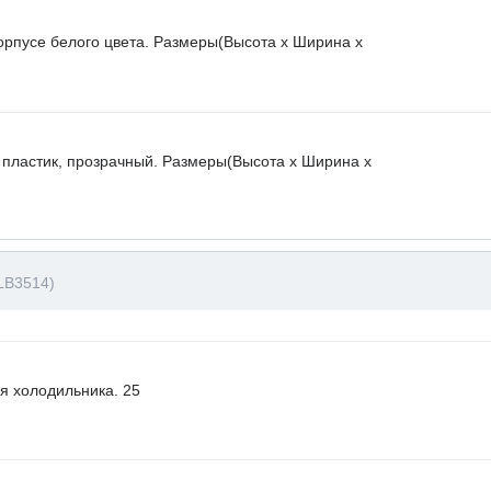
орпусе белого цвета. Размеры(Высота х Ширина х
 пластик, прозрачный. Размеры(Высота х Ширина х
LB3514)
я холодильника. 25