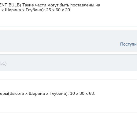
NT BULB) Такие части могут быть поставлены на
х Ширина х Глубина): 25 x 60 х 20.
Поступи
51)
ры(Высота х Ширина х Глубина): 10 x 30 х 63.