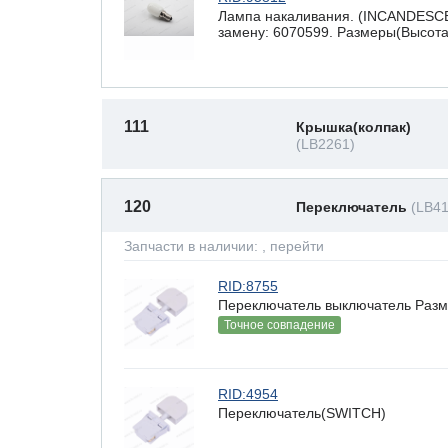
Лампа накаливания. (INCANDESCE
замену: 6070599. Размеры(Высота 
111
Крышка(колпак)
(LB2261)
120
Переключатель
(LB41
Запчасти в наличии:
, перейти
RID:8755
Переключатель выключатель Разме
Точное совпадение
RID:4954
Переключатель(SWITCH)