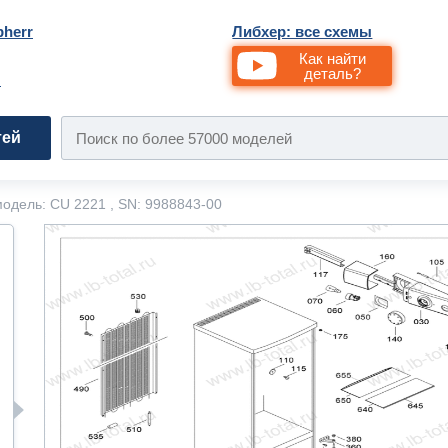
bherr
Либхер: все схемы
Как найти
деталь?
и
тей
одель: CU 2221 , SN: 9988843-00