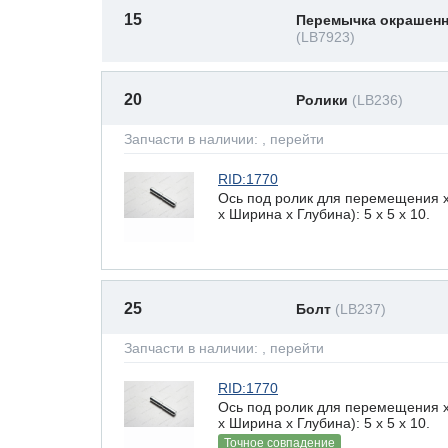
15
Перемычка окрашен
(LB7923)
20
Ролики
(LB236)
Запчасти в наличии:
, перейти
RID:1770
Ось под ролик для перемещения 
х Ширина х Глубина): 5 x 5 х 10.
25
Болт
(LB237)
Запчасти в наличии:
, перейти
RID:1770
Ось под ролик для перемещения 
х Ширина х Глубина): 5 x 5 х 10.
Точное совпадение