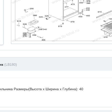
ник
(LB180)
ильника Размеры(Высота х Ширина х Глубина): 40