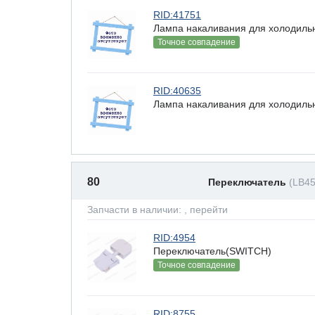
RID:41751
Лампа накаливания для холодильн
Точное совпадение
RID:40635
Лампа накаливания для холодильн
80
Переключатель
(LB45
Запчасти в наличии:
, перейти
RID:4954
Переключатель(SWITCH)
Точное совпадение
RID:8755