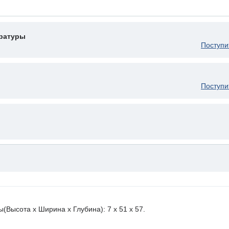
ературы
Поступи
Поступи
ысота х Ширина х Глубина): 7 x 51 х 57.