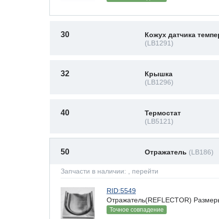
30
Кожух датчика темп
(LB1291)
32
Крышка
(LB1296)
40
Термостат
(LB5121)
50
Отражатель
(LB186)
Запчасти в наличии:
, перейти
RID:5549
Отражатель(REFLECTOR) Размеры(В
Точное совпадение