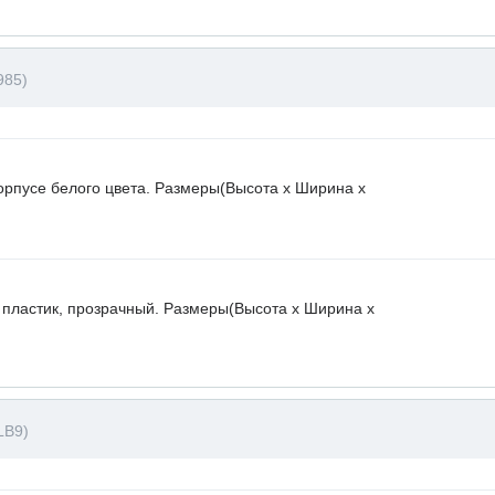
985)
орпусе белого цвета. Размеры(Высота х Ширина х
 пластик, прозрачный. Размеры(Высота х Ширина х
LB9)