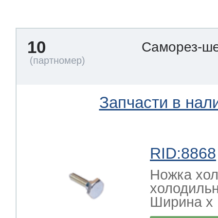
тва по уходу
10
Саморез-ше
троника
и морозилок
Запчасти в нал
и холод.камер
RID:8868
Ножка хол
холодильн
Ширина х Г