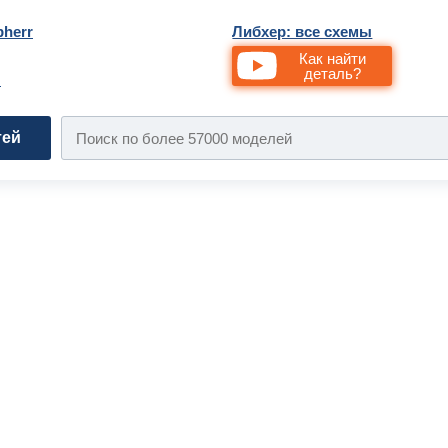
bherr
Либхер: все схемы
Как найти
деталь?
и
тей