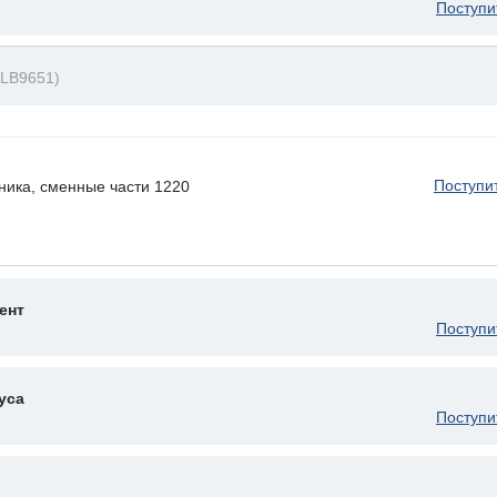
Поступи
(LB9651)
Поступи
ника, сменные части 1220
ент
Поступи
уса
Поступи