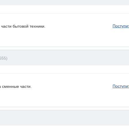
Поступи
части бытовой техники.
655)
Поступи
а сменные части.