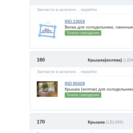
Запчасти в каталоге:
, перейти
RID:23559
Вилка для холодильника, сменные 
Точное совпадение
160
Крышка(колпак)
(LB9
Запчасти в каталоге:
, перейти
RID:85509
Крышка (колпак) для холодильник
Точное совпадение
170
Крышка
(LB1488)