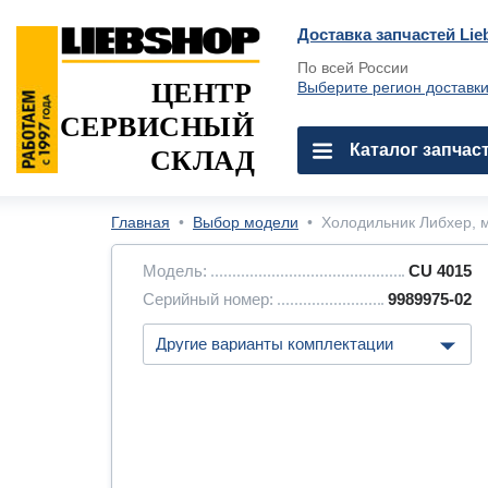
Доставка запчастей Lie
По всей России
ЦЕНТР
Выберите регион доставк
СЕРВИСНЫЙ
Каталог запчас
СКЛАД
Главная
•
Выбор модели
•
Холодильник Либхер, м
Модель:
CU 4015
Серийный номер:
9989975-02