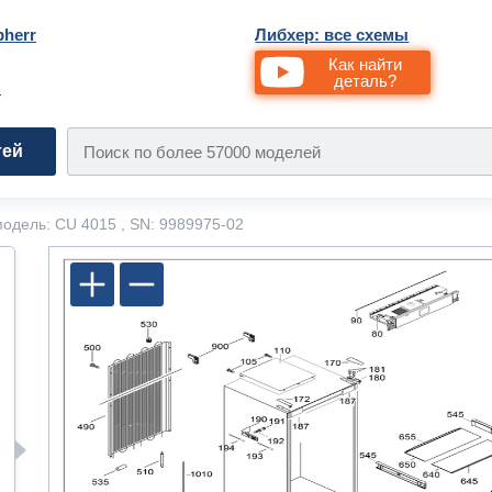
bherr
Либхер: все схемы
Как найти
деталь?
и
тей
одель: CU 4015 , SN: 9989975-02