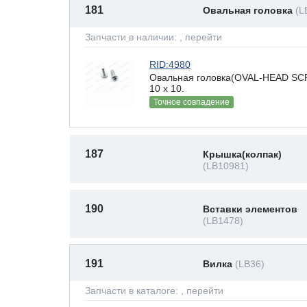
181
Овальная головка
(L
Запчасти в наличии:
, перейти
RID:4980
Овальная головка(OVAL-HEAD SCR
10 х 10.
Точное совпадение
187
Крышка(колпак)
(LB10981)
190
Вставки элементов
(LB1478)
191
Вилка
(LB36)
Запчасти в каталоге:
, перейти