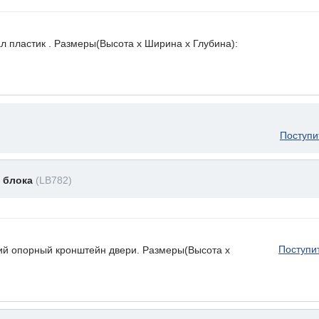
л пластик . Размеры(Высота х Ширина х Глубина):
Поступи
 блока
(LB782)
Поступи
ий опорный кронштейн двери. Размеры(Высота х