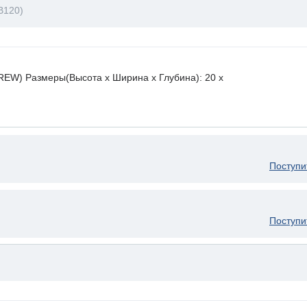
B120)
EW) Размеры(Высота х Ширина х Глубина): 20 x
Поступи
Поступи