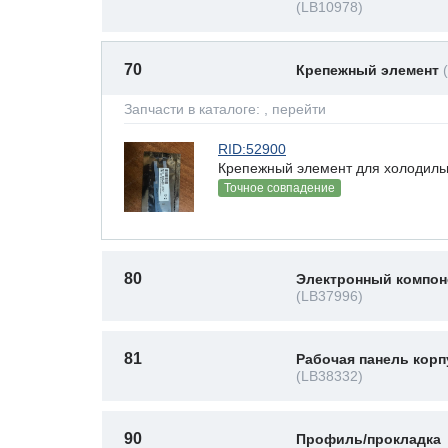
(LB10978)
70
Крепежный элемент
Запчасти в каталоге:
, перейти
RID:52900
Крепежный элемент для холодиль
Точное совпадение
80
Электронный компон
(LB37996)
81
Рабочая панель корп
(LB38332)
90
Профиль/прокладка