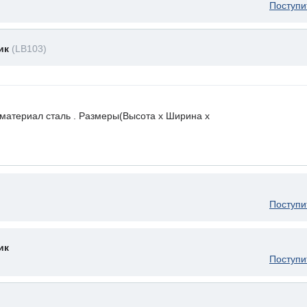
Поступи
ник
(LB103)
 материал сталь . Размеры(Высота х Ширина х
Поступи
ик
Поступи