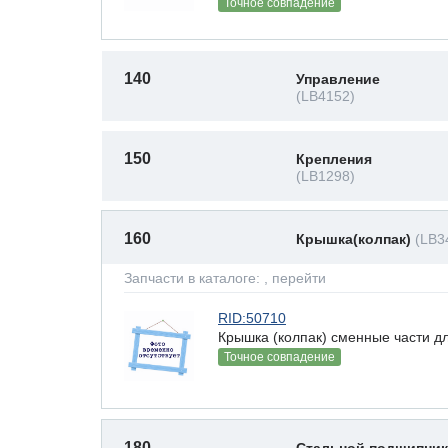
Точное совпадение
140
Управление
(LB4152)
150
Крепления
(LB1298)
160
Крышка(колпак)
(LB3
Запчасти в каталоге:
, перейти
RID:50710
Крышка (колпак) сменные части д
Точное совпадение
180