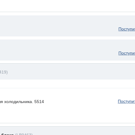
Поступи
Поступи
419)
Поступи
ля холодильника. 5514