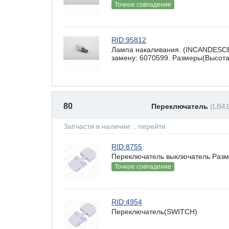
Точное совпадение
RID:95812
Лампа накаливания. (INCANDESCE
замену: 6070599. Размеры(Высота 
80
Переключатель
(LB41
Запчасти в наличии:
, перейти
RID:8755
Переключатель выключатель Разме
Точное совпадение
RID:4954
Переключатель(SWITCH)