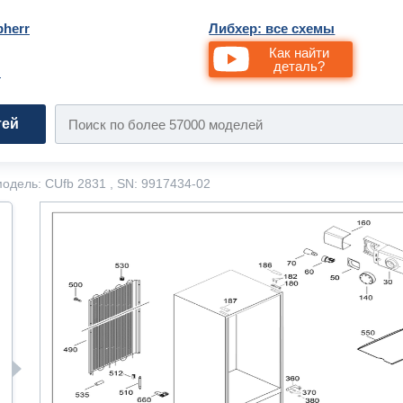
bherr
Либхер: все схемы
Как найти
деталь?
и
тей
одель: CUfb 2831 , SN: 9917434-02