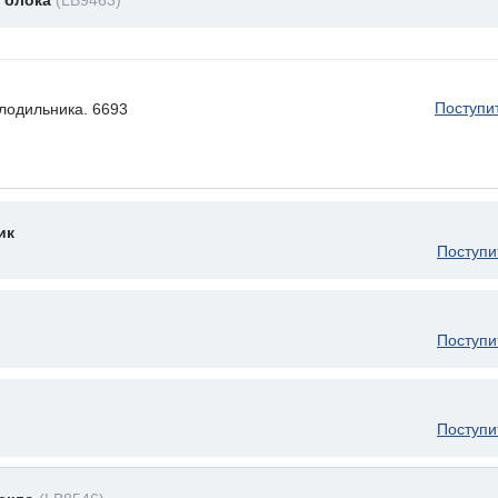
 блока
(LB9463)
Поступи
лодильника. 6693
ик
Поступи
Поступи
Поступи