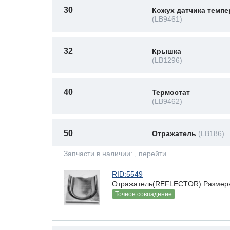
30
Кожух датчика темп
(LB9461)
32
Крышка
(LB1296)
40
Термостат
(LB9462)
50
Отражатель
(LB186)
Запчасти в наличии:
, перейти
RID:5549
Отражатель(REFLECTOR) Размеры(В
Точное совпадение