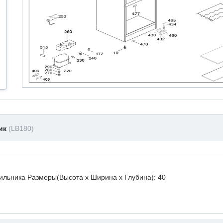
ник
(LB180)
ильника Размеры(Высота х Ширина х Глубина): 40