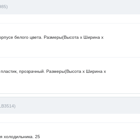
985)
орпусе белого цвета. Размеры(Высота х Ширина х
 пластик, прозрачный. Размеры(Высота х Ширина х
LB3514)
я холодильника. 25