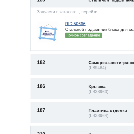
Стальной подшипник
Запчасти в каталоге:
, перейти
RID:50666
Стальной подшипник блока для хо
Точное совпадение
182
Саморез-шестигранн
(LB9464)
186
Крышка
(LB38963)
187
Пластина отделки
(LB38964)