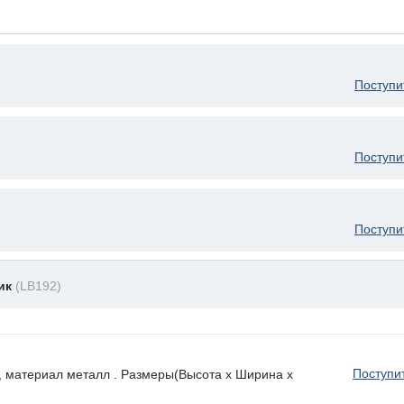
Поступи
Поступи
Поступи
ник
(LB192)
Поступи
, материал металл . Размеры(Высота х Ширина х