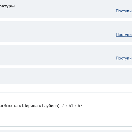
ературы
Поступи
Поступи
Поступи
ысота х Ширина х Глубина): 7 x 51 х 57.