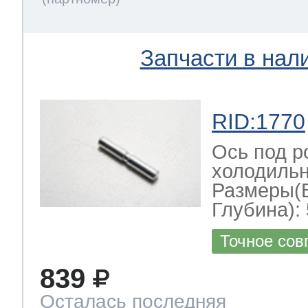
Запчасти в нал
RID:1770
Ось под р
холодильн
Размеры(
Глубина): 
Точное сов
839
Осталась последняя