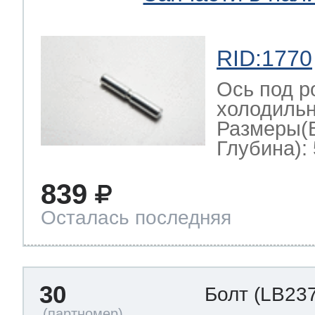
RID:1770
Ось под р
холодильн
Размеры(
Глубина): 
839
Осталась последняя
30
Болт
(LB237