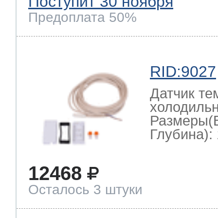
Поступит 30 ноября
Предоплата 50%
RID:9027
Датчик те
холодильн
Размеры(
Глубина): 
12468
Осталось 3 штуки