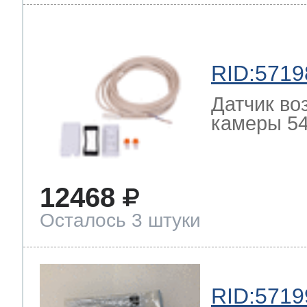
RID:5719
Датчик во
камеры 54
12468
Осталось 3 штуки
RID:5719