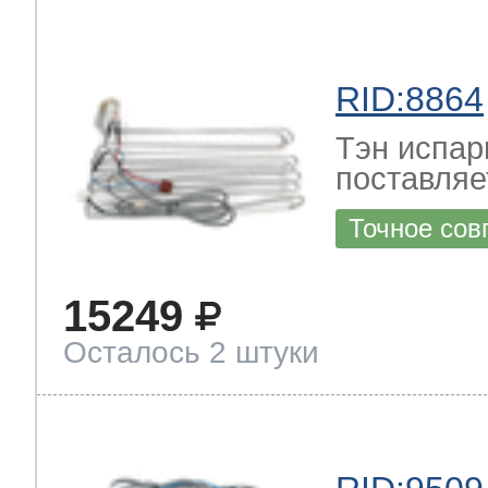
RID:8864
Тэн испар
поставляе
Точное сов
15249
Осталось 2 штуки