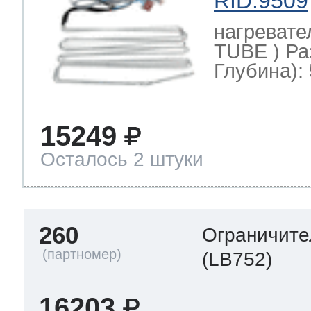
RID:9509
нагревате
TUBE ) Ра
Глубина): 
15249
Осталось 2 штуки
260
Ограничите
(LB752)
16203