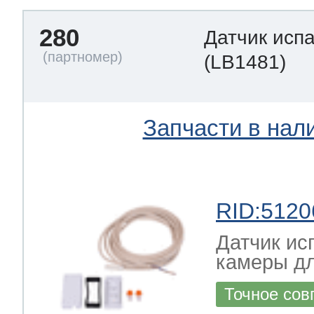
280
Датчик исп
(LB1481)
Запчасти в нал
RID:5120
Датчик ис
камеры дл
Точное сов