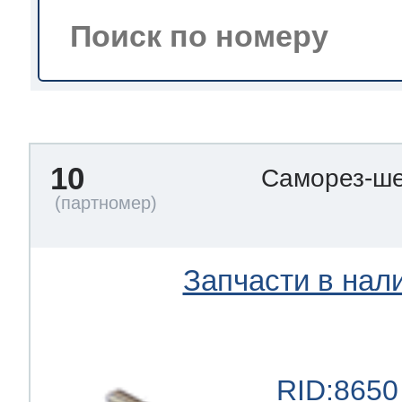
тва по уходу
троника
10
Саморез-ше
и морозилок
и холод.камер
Запчасти в нал
RID:8650