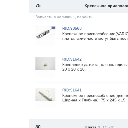
75
Крепежное приспос
Запчасти в наличии:
, перейти
RID:93568
Крепежное приспособление(VARI
платы,Такие части могут быть по
RID:91642
Крепление датчика, для холодиль
20 x 20 х 10.
RID:91641
Крепежное приспособление для п
Ширина х Глубина): 75 x 245 х 15.
80
Плата
(LB7578)