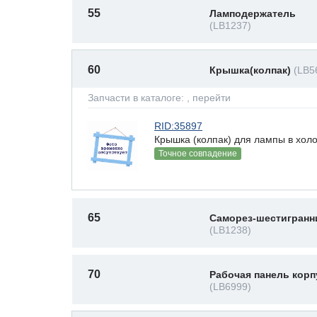
55
Ламподержатель
(LB1237)
60
Крышка(колпак)
(LB5
Запчасти в каталоге:
, перейти
RID:35897
Крышка (колпак) для лампы в хол
Точное совпадение
65
Саморез-шестигранн
(LB1238)
70
Рабочая панель корп
(LB6999)