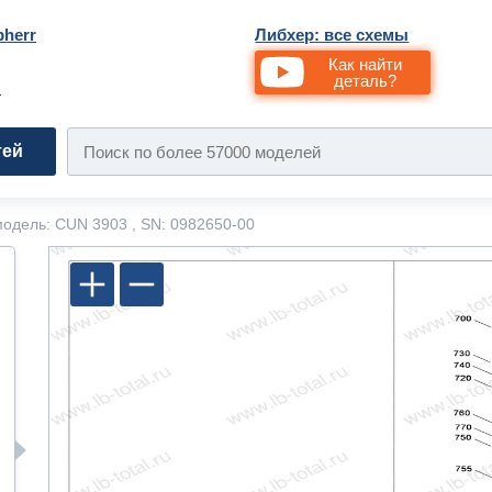
bherr
Либхер: все схемы
Как найти
деталь?
и
тей
одель: CUN 3903 , SN: 0982650-00