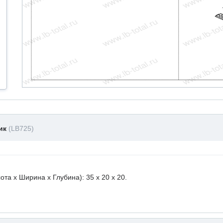
ник
(LB725)
а х Ширина х Глубина): 35 x 20 х 20.