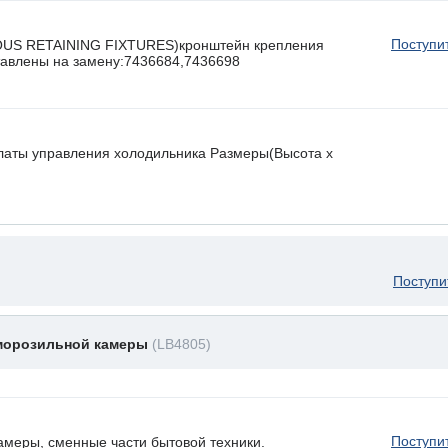
Поступи
OUS RETAINING FIXTURES)кронштейн крепления
ставлены на замену:7436684,7436698
латы управления холодильника Размеры(Высота х
Поступи
 морозильной камеры
(LB4805)
Поступи
амеры, сменные части бытовой техники.