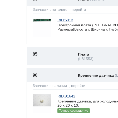
Запчасти в каталоге:
, перейти
RID:5313
Электронная плата (INTEGRAL BO
Размеры(Высота х Ширина х Глубин
85
Плата
(LB1553)
90
Крепление датчика
(
Запчасти в наличии:
, перейти
RID:91642
Крепление датчика, для холодиль
20 x 20 х 10.
Точное совпадение