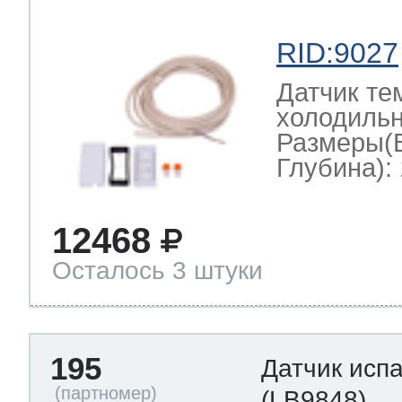
RID:9027
Датчик те
холодильн
Размеры(
Глубина): 
12468
Осталось 3 штуки
195
Датчик исп
(LB9848)