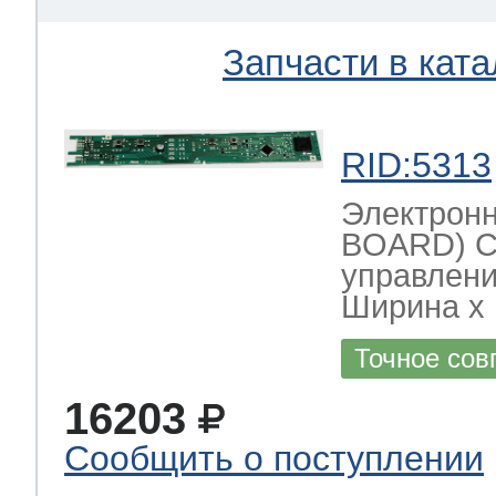
Запчасти в ката
RID:5313
Электрон
BOARD) С
управлени
Ширина х Г
Точное сов
16203
Сообщить о поступлении