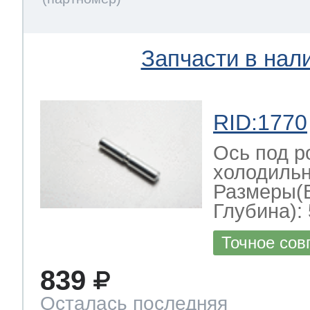
Запчасти в нал
RID:1770
Ось под р
холодильн
Размеры(
Глубина): 
Точное сов
839
Осталась последняя