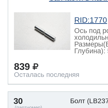
RID:1770
Ось под р
холодильн
Размеры(
Глубина): 
839
Осталась последняя
30
Болт
(LB237