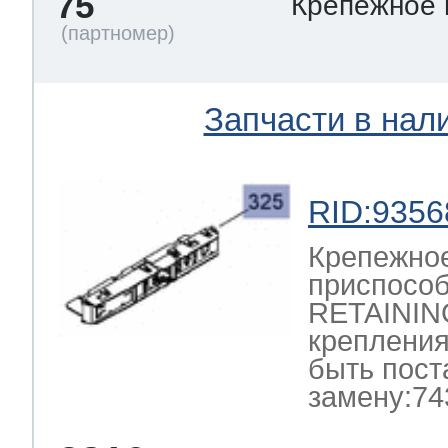
75
Крепежное
Запчасти в нал
RID:9356
Крепежно
приспосо
RETAININ
крепления
быть пост
замену:74