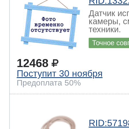
RID:1332
Датчик ис
камеры, с
техники.
Точное сов
12468
Поступит 30 ноября
Предоплата 50%
RID:5719