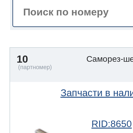
тва по уходу
троника
10
Саморез-ше
и морозилок
и холод.камер
Запчасти в нал
RID:8650