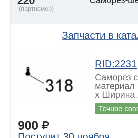
220
Саморез-ше
Запчасти в ката
RID:2231
Саморез с
материал 
х Ширина х
Точное сов
900
Поступит 30 ноября