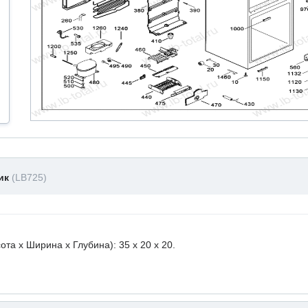
ник
(LB725)
а х Ширина х Глубина): 35 x 20 х 20.