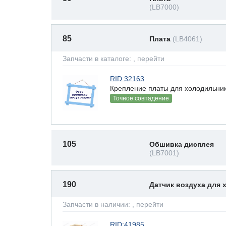
(LB7000)
85
Плата
(LB4061)
Запчасти в каталоге:
, перейти
RID:32163
Крепление платы для холодильник
Точное совпадение
105
Обшивка дисплея
(LB7001)
190
Датчик воздуха для
Запчасти в наличии:
, перейти
RID:41985