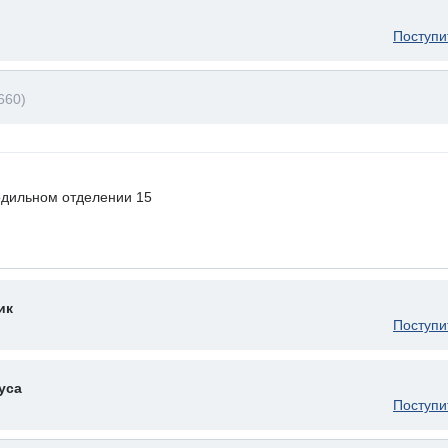
Поступи
660)
одильном отделении 15
ик
Поступи
уса
Поступи