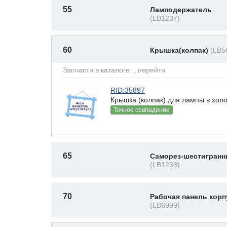
55
Ламподержатель
(LB1237)
60
Крышка(колпак)
(LB5
Запчасти в каталоге:
, перейти
RID:35897
Крышка (колпак) для лампы в хол
Точное совпадение
65
Саморез-шестигранн
(LB1238)
70
Рабочая панель корп
(LB6999)