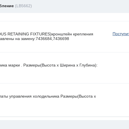
обление
(LB5662)
Поступи
OUS RETAINING FIXTURES)кронштейн крепления
ставлены на замену:7436684,7436698
ника марки . Размеры(Высота х Ширина х Глубина):
латы управления холодильника Размеры(Высота х