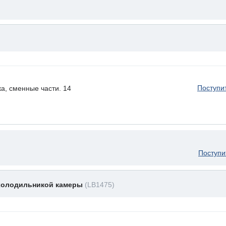
Поступи
а, сменные части. 14
Поступи
 холодильникой камеры
(LB1475)