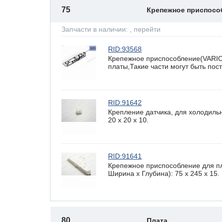
75
Крепежное приспос
Запчасти в наличии:
, перейти
RID:93568
Крепежное приспособление(VARI
платы,Такие части могут быть по
RID:91642
Крепление датчика, для холодиль
20 x 20 х 10.
RID:91641
Крепежное приспособление для п
Ширина х Глубина): 75 x 245 х 15.
80
Плата