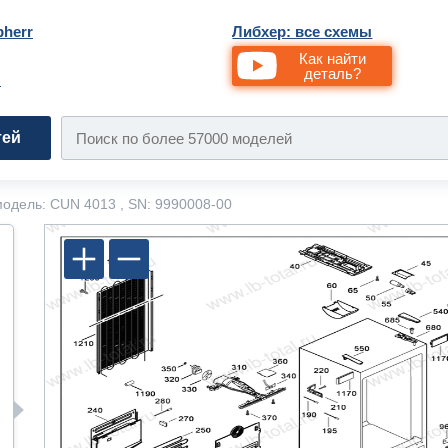
bherr
Либхер: все схемы
Как найти
деталь?
и
тей
одель: CUN 4013 , SN: 9990008-00