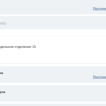
Поступи
660)
одильном отделении 15
ик
Поступи
уса