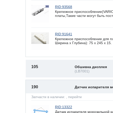
RID:93568
Крепежное приспособление(VARI
платы,Такие части могут быть по
RID:91641
Крепежное приспособление для п
Ширина х Глубина): 75 x 245 х 15.
105
Обшивка дисплея
(LB7001)
190
Датчик испарителя 
Запчасти в наличии:
, перейти
RID:13322
Датчик испарителя морозильной к