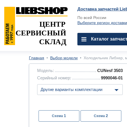
Доставка запчастей Lie
По всей России
ЦЕНТР
Выберите регион доставк
СЕРВИСНЫЙ
Каталог запчас
СКЛАД
Главная
•
Выбор модели
•
Холодильник Либхер, м
Модель:
CUNesf 3503
Серийный номер:
9990046-01
1
2