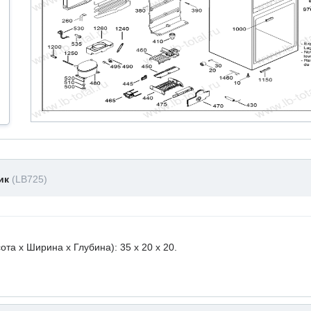
ник
(LB725)
а х Ширина х Глубина): 35 x 20 х 20.