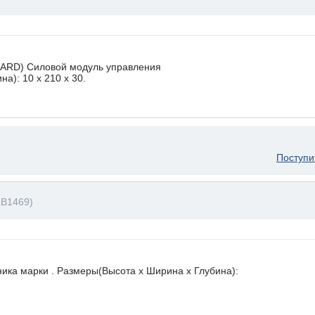
ARD) Силовой модуль управления
а): 10 x 210 х 30.
Поступи
LB1469)
ника марки . Размеры(Высота х Ширина х Глубина):