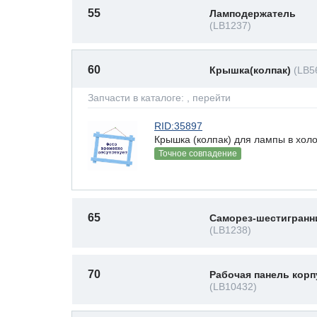
55
Ламподержатель
(LB1237)
60
Крышка(колпак)
(LB5
Запчасти в каталоге:
, перейти
RID:35897
Крышка (колпак) для лампы в хол
Точное совпадение
65
Саморез-шестигранн
(LB1238)
70
Рабочая панель корп
(LB10432)