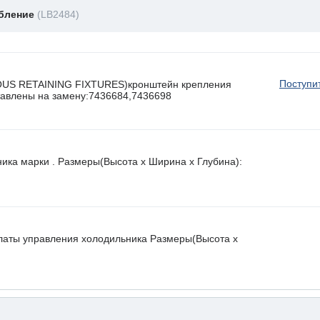
обление
(LB2484)
Поступи
OUS RETAINING FIXTURES)кронштейн крепления
ставлены на замену:7436684,7436698
ника марки . Размеры(Высота х Ширина х Глубина):
латы управления холодильника Размеры(Высота х