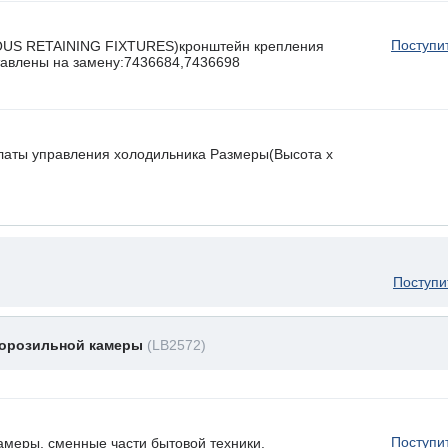
Поступи
OUS RETAINING FIXTURES)кронштейн крепления
ставлены на замену:7436684,7436698
латы управления холодильника Размеры(Высота х
Поступи
морозильной камеры
(LB2572)
Поступи
амеры, сменные части бытовой техники.