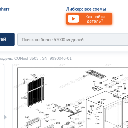
bherr
Либхер: все схемы
Как найти
деталь?
и
тей
одель: CUNesf 3503 , SN: 9990046-01