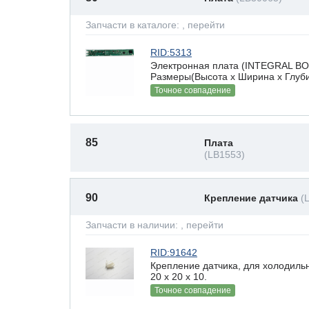
Запчасти в каталоге:
, перейти
RID:5313
Электронная плата (INTEGRAL BO
Размеры(Высота х Ширина х Глубин
Точное совпадение
85
Плата
(LB1553)
90
Крепление датчика
(
Запчасти в наличии:
, перейти
RID:91642
Крепление датчика, для холодиль
20 x 20 х 10.
Точное совпадение