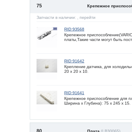
75
Крепежное приспос
Запчасти в наличии:
, перейти
RID:93568
Крепежное приспособление(VARI
платы,Такие части могут быть по
RID:91642
Крепление датчика, для холодиль
20 x 20 х 10.
RID:91641
Крепежное приспособление для п
Ширина х Глубина): 75 x 245 х 15.
80
Плата
(LB30065)