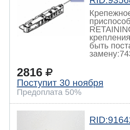
RID:9356
Крепежно
приспосо
RETAININ
крепления
быть пост
замену:74
2816
Поступит 30 ноября
Предоплата 50%
RID:9164