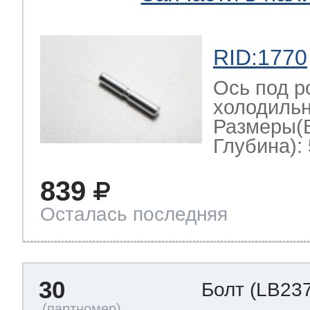
RID:1770
Ось под р
холодильн
Размеры(
Глубина): 
839
Осталась последняя
30
Болт
(LB237