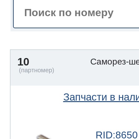
тва по уходу
троника
10
Саморез-ше
и морозилок
и холод.камер
Запчасти в нал
RID:8650