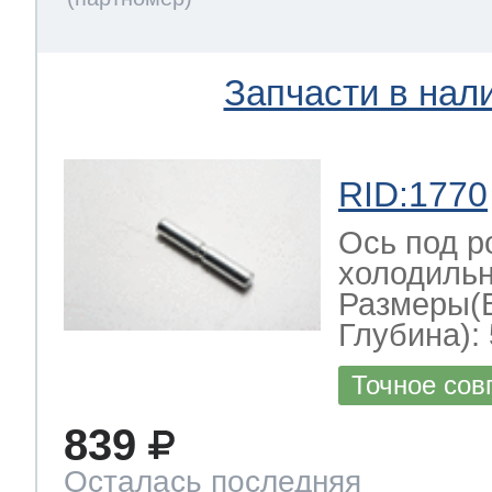
Запчасти в нал
RID:1770
Ось под р
холодильн
Размеры(
Глубина): 
Точное сов
839
Осталась последняя