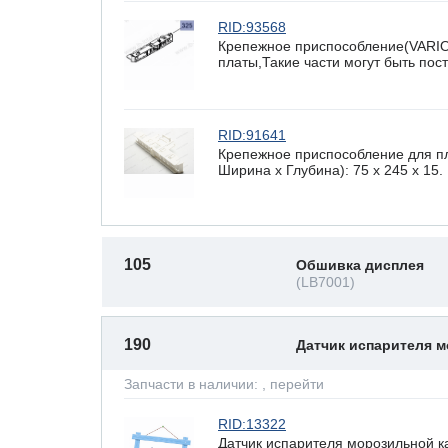
RID:93568
Крепежное приспособление(VARI
платы,Такие части могут быть по
RID:91641
Крепежное приспособление для п
Ширина х Глубина): 75 x 245 х 15.
105
Обшивка дисплея
(LB7001)
190
Датчик испарителя 
Запчасти в наличии:
, перейти
RID:13322
Датчик испарителя морозильной к