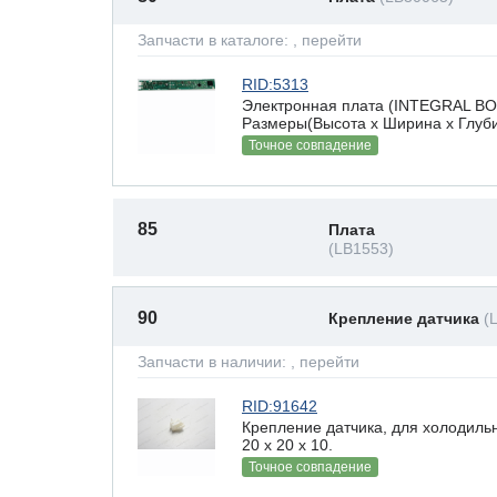
Запчасти в каталоге:
, перейти
RID:5313
Электронная плата (INTEGRAL BO
Размеры(Высота х Ширина х Глубин
Точное совпадение
85
Плата
(LB1553)
90
Крепление датчика
(
Запчасти в наличии:
, перейти
RID:91642
Крепление датчика, для холодиль
20 x 20 х 10.
Точное совпадение