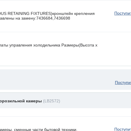
Поступи
OUS RETAINING FIXTURES)кронштейн крепления
ставлены на замену:7436684,7436698
латы управления холодильника Размеры(Высота х
Поступи
морозильной камеры
(LB2572)
Поступи
амеры, сменные части бытовой техники.