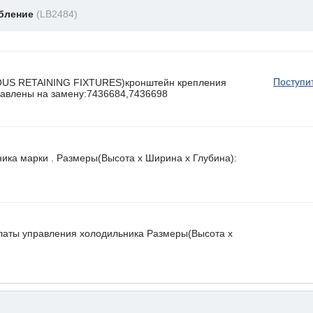
обление
(LB2484)
Поступи
OUS RETAINING FIXTURES)кронштейн крепления
ставлены на замену:7436684,7436698
ника марки . Размеры(Высота х Ширина х Глубина):
латы управления холодильника Размеры(Высота х