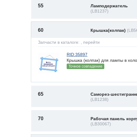
55
Ламподержатель
(LB1237)
60
Крышка(колпак)
(LB5
Запчасти в каталоге:
, перейти
RID:35897
Крышка (колпак) для лампы в хол
Точное совпадение
65
Саморез-шестигранн
(LB1238)
70
Рабочая панель корп
(LB30067)