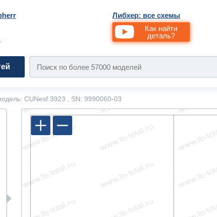
bherr
Либхер: все схемы
Как найти
деталь?
и
тей
одель: CUNesf 3923 , SN: 9990060-03