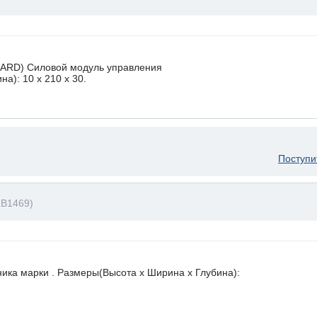
ARD) Силовой модуль управления
а): 10 x 210 х 30.
Поступи
LB1469)
ника марки . Размеры(Высота х Ширина х Глубина):