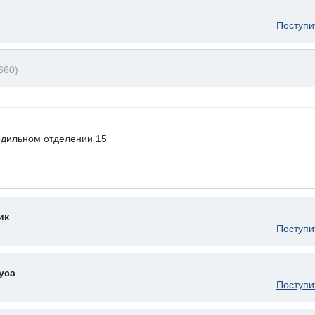
Поступи
660)
одильном отделении 15
ик
Поступи
уса
Поступи