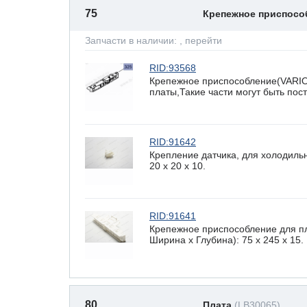
75
Крепежное приспос
Запчасти в наличии:
, перейти
RID:93568
Крепежное приспособление(VARI
платы,Такие части могут быть по
RID:91642
Крепление датчика, для холодиль
20 x 20 х 10.
RID:91641
Крепежное приспособление для п
Ширина х Глубина): 75 x 245 х 15.
80
Плата
(LB30065)