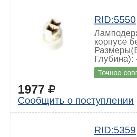
RID:5550
Ламподерж
корпусе б
Размеры(
Глубина): 
Точное сов
1977
Сообщить о поступлении
RID:5359