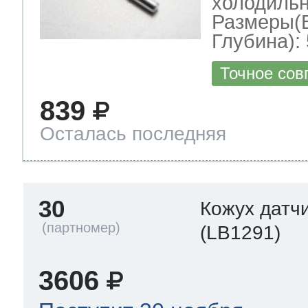
холодильн
Размеры(
Глубина): 
Точное сов
839
Осталась последняя
30
Кожух датч
(LB1291)
3606