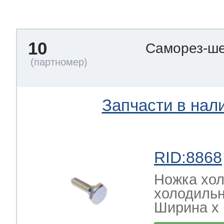
тва по уходу
10
Саморез-ше
троника
и морозилок
Запчасти в нал
и холод.камер
RID:8868
Ножка хол
холодильн
Ширина х Г