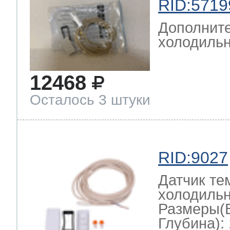
RID:5719
Дополните
холодильн
12468
Осталось 3 штуки
RID:9027
Датчик те
холодильн
Размеры(
Глубина): 