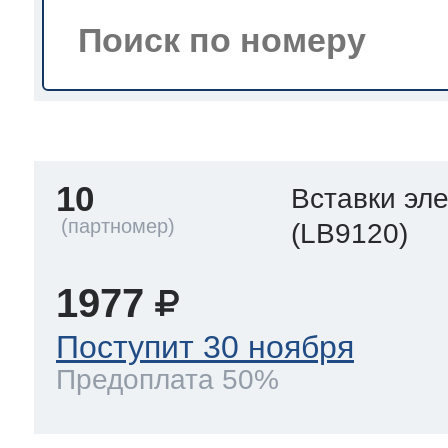
тва по уходу
троника
10
Вставки эл
и морозилок
(LB9120)
и холод.камер
1977
Поступит 30 ноября
Предоплата 50%