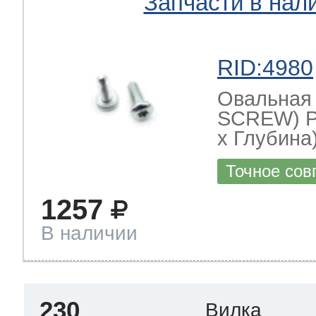
Запчасти в нал
RID:4980
Овальная
SCREW) Р
х Глубина)
Точное сов
1257
В наличии
230
Вилка